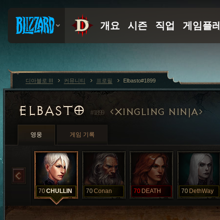
디아블로 III
커뮤니티
프로필
Elbasto#1899
ELBASTO
XINGLING NINJA
#1899
영웅
게임 기록
70
CHULLIN
70
Conan
70
DEATH
70
DethWay