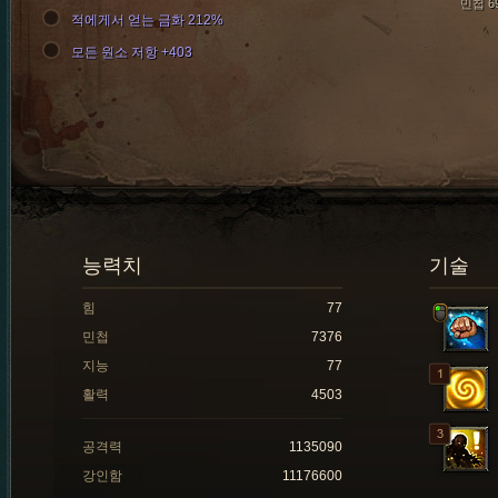
민첩 6
적에게서 얻는 금화 212%
모든 원소 저항 +403
능력치
기술
힘
77
민첩
7376
지능
77
활력
4503
공격력
1135090
강인함
11176600