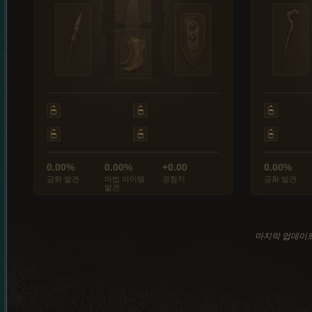
0.00%
0.00%
+0.00
0.00%
금화 발견
마법 아이템
경험치
금화 발견
발견
마지막 업데이트: 