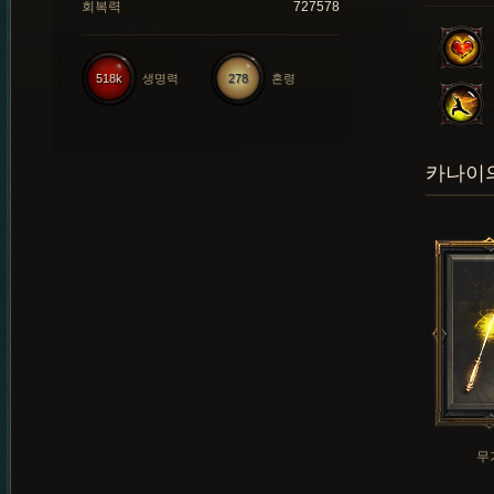
회복력
727578
518k
생명력
278
혼령
카나이의
무