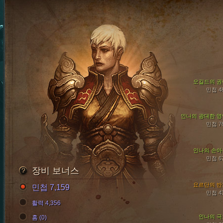
오길드의 권
민첩 4
인나의 광대한 영
민첩 7
인나의 손아
민첩 6
장비 보너스
요르단의 반
민첩 7,159
민첩 4
활력 4,356
인나의 극
홈 (0)