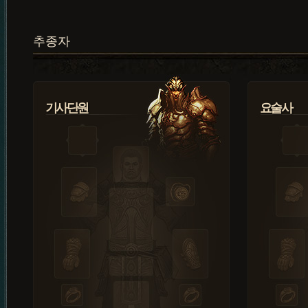
추종자
기사단원
요술사