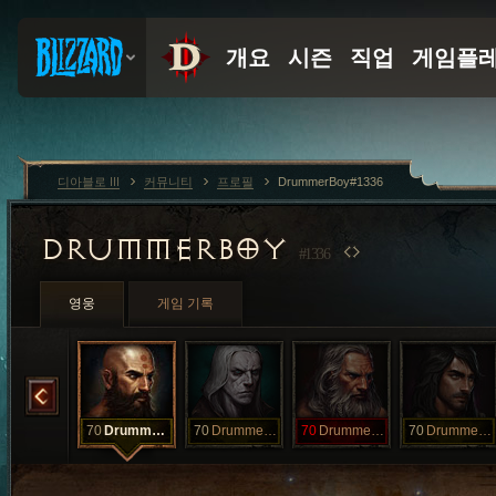
디아블로 III
커뮤니티
프로필
DrummerBoy#1336
DRUMMERBOY
#1336
영웅
게임 기록
DrummerBoy
70
DrummerBoy
70
DrummerBoy
70
DrummerBoy
70
DrummerBoy