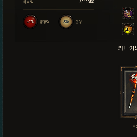
회복력
2249350
497k
생명력
330
혼령
카나이의
무