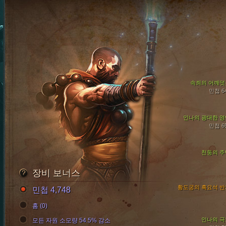
속죄의 어깨덧
민첩 6
인나의 광대한 영
민첩 6
천둥의 주
장비 보너스
황도궁의 흑요석 반
민첩 4,748
홈 (0)
인나의 극
모든 자원 소모량 54.5% 감소