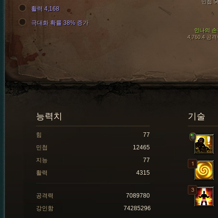
민첩 5
활력 4,168
극대화 확률 38% 증가
인나의 손
4,760.4 공
능력치
기술
힘
77
민첩
12465
지능
77
활력
4315
공격력
7089780
강인함
74285296