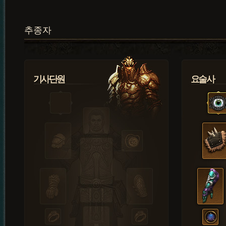
추종자
기사단원
요술사