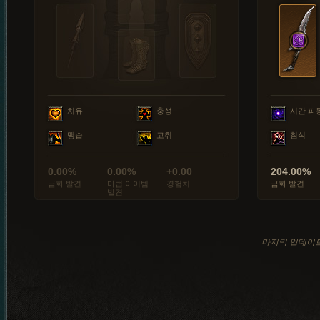
치유
충성
시간 파
맹습
고취
침식
0.00%
0.00%
+0.00
204.00%
금화 발견
마법 아이템
경험치
금화 발견
발견
마지막 업데이트: 