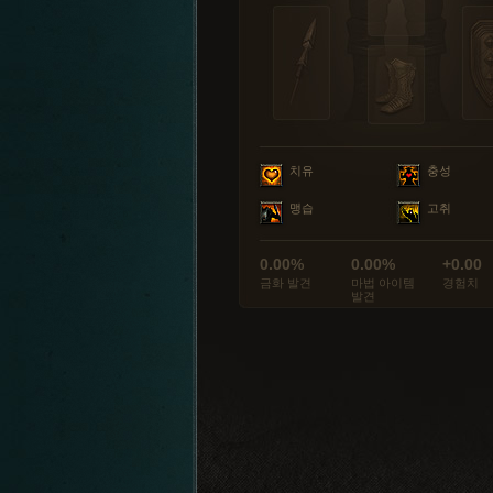
치유
충성
맹습
고취
0.00%
0.00%
+0.00
금화 발견
마법 아이템
경험치
발견