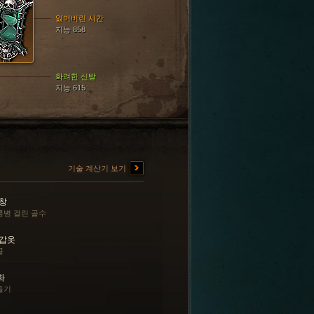
잃어버린 시간
지능 858
화려한 신발
지능 615
기술 계산기 보기
 창
름병 걸린 골수
 갑옷
골
화
들기