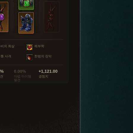
마비의 화살
해부학
관통 사격
한밤의 장막
0%
0.00%
+1,121.00
발견
마법 아이템
경험치
발견