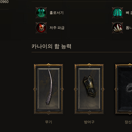
40960
홀로서기
뼈 
저주 파급
톱
카나이의 함 능력
무기
방어구
장신