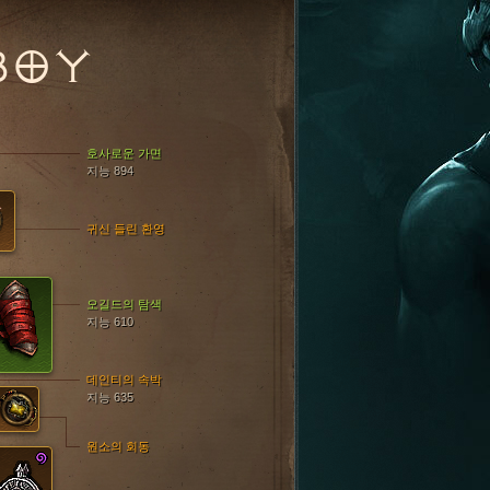
BOY
호사로운 가면
지능 894
귀신 들린 환영
오길드의 탐색
지능 610
데인티의 속박
지능 635
원소의 회동