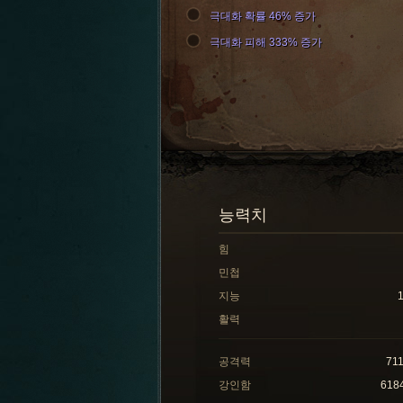
극대화 확률 46% 증가
극대화 피해 333% 증가
능력치
힘
민첩
지능
활력
공격력
71
강인함
618