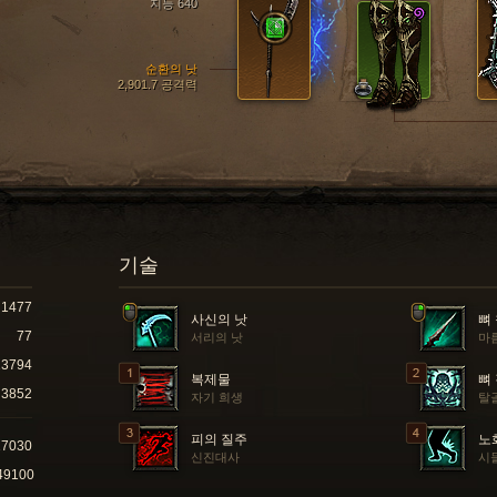
지능 640
순환의 낫
2,901.7 공격력
기술
1477
사신의 낫
뼈
77
서리의 낫
마
13794
복제물
뼈
3852
자기 희생
탈
피의 질주
노
17030
신진대사
시
49100