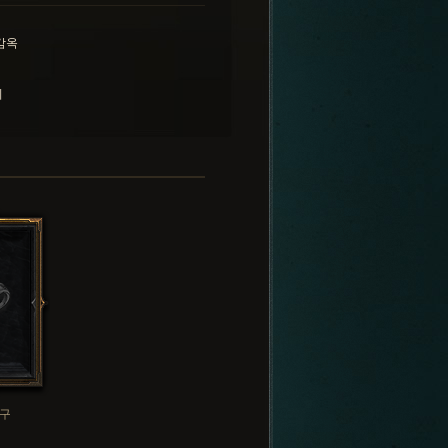
감옥
니
구