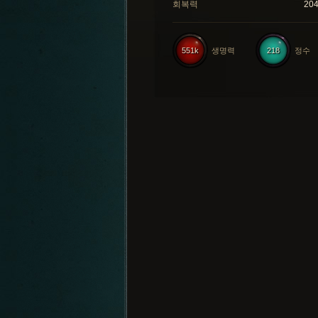
회복력
20
551k
생명력
218
정수