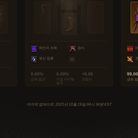
예언의 조화
침식
정신 집중
0.00%
0.00%
+0.00
99.0
금화 발견
마법 아이템
경험치
금화 
발견
마지막 업데이트: 2025년 10월 19일 04시 34분 KST