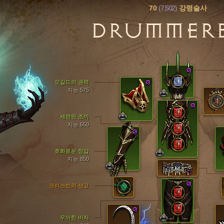
70
(7,502)
강령술사
DRUMMER
오길드의 권력
지능 575
세련된 조끼
지능 650
호화로운 장갑
지능 850
크리스빈의 선고
우아한 바지