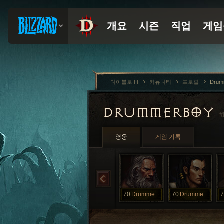
디아블로 III
커뮤니티
프로필
Drum
DRUMMERBOY
#
영웅
게임 기록
70
DrummerBoy
70
DrummerBoy
7