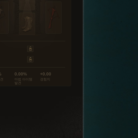
%
0.00%
+0.00
발견
마법 아이템
경험치
발견