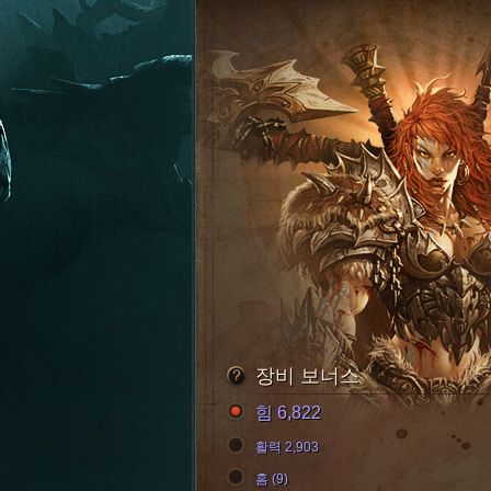
장비 보너스
힘 6,822
활력 2,903
홈 (9)