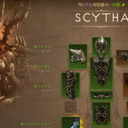
70
(713)
-
시즌
야만용사
SCYTH
황야의 견갑
힘 496
황야의 흉갑
힘 494
황야의 장갑
힘 693
황야의 허벅지 보호구