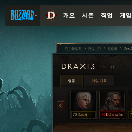
디아블로 III
커뮤니티
프로필
Drax
DRAX13
#1271
영웅
게임 기록
70
Daoyi
70
Ddmnwlkn
7