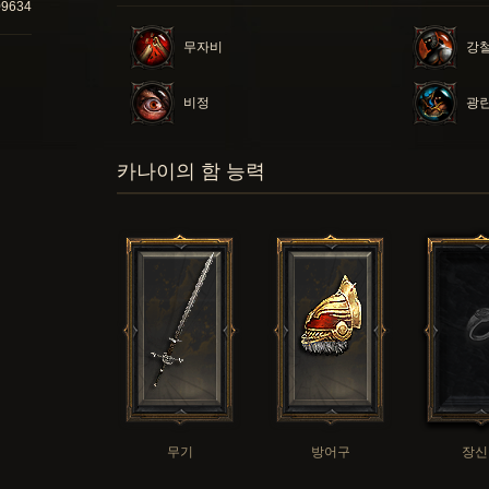
09634
무자비
강철
비정
광
카나이의 함 능력
무기
방어구
장신