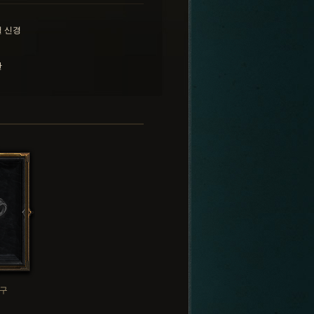
 신경
란
구