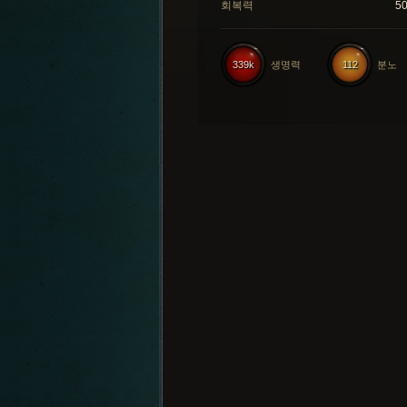
회복력
5
339k
생명력
112
분노