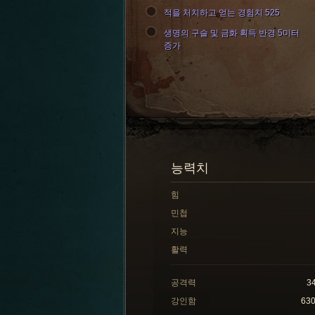
적을 처치하고 얻는 경험치 525
생명의 구슬 및 금화 획득 반경 5미터
증가
능력치
힘
민첩
지능
활력
공격력
3
강인함
63