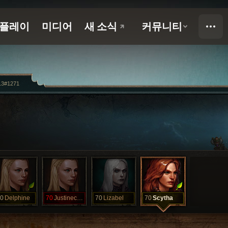
13#1271
0
Delphine
70
Justinecase
70
Lizabel
70
Scytha