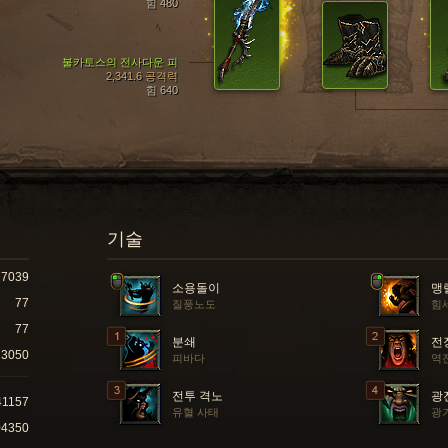
힘 480
불카토스의 전사다운 피
2,341.6 공격력
힘 640
기술
7039
소용돌이
맹
77
질풍노도
힘
77
분쇄
전
3050
피바다
역
전투 격노
광
41157
유혈 사태
광
04350