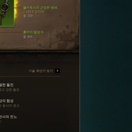
불카토스의 근엄한 맹세
2,283.0 공격력
힘 709
황야의 발덮개
힘 465
기술 계산기 보기
렬한 돌진
세고 강한 돌진
장의 함성
전 용사의 경고
전사의 진노
기