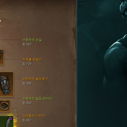
A
수호자의 눈길
힘 662
지옥불 목걸이
힘 729
모르틱의 팔보호구
힘 498
수호자의 칼집 허리띠
힘 469
강대함의 가락지
힘 487