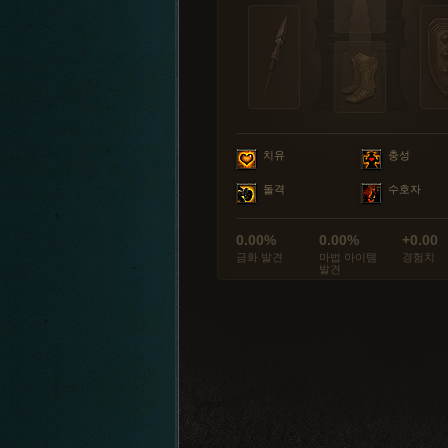
치유
충성
돌격
수호자
0.00%
0.00%
+0.00
금화 발견
마법 아이템
경험치
발견