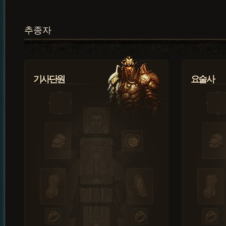
추종자
기사단원
요술사