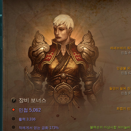
레페브레의 독
민첩 4
잉걸불 외
민첩 6
돌덩이 팔목 장
민첩 9
장비 보너스
화합의 반
민첩 5,062
활력 3,336
블랙손의 마상시합 쇠미늘바
적에게서 얻는 금화 173%