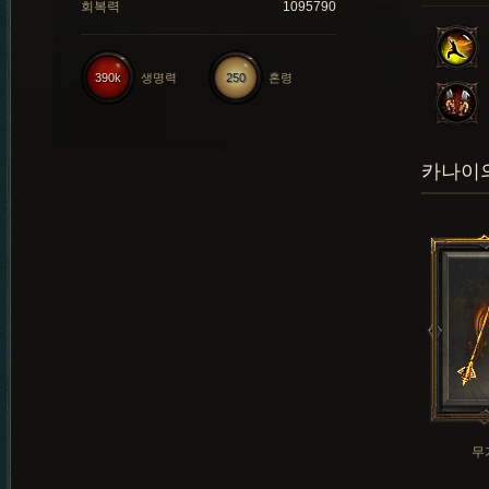
회복력
1095790
390k
생명력
250
혼령
카나이의
무