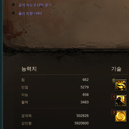
공격 속도 0.18% 증가
물리 저항 +483
능력치
기술
힘
662
민첩
5279
지능
658
활력
3483
공격력
502826
강인함
5920600