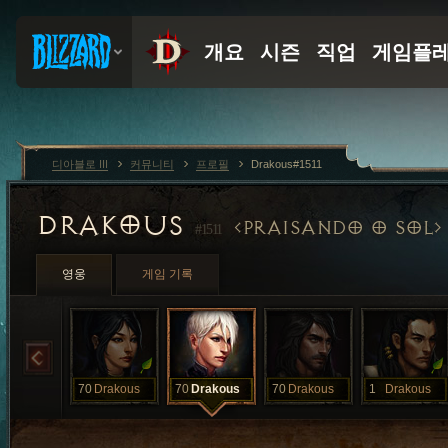
디아블로 III
커뮤니티
프로필
Drakous#1511
DRAKOUS
PRAISANDO O SOL
#1511
영웅
게임 기록
70
Drakous
70
Drakous
70
Drakous
1
Drakous