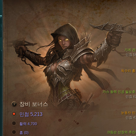
기계 견
민첩 5
독수리 흉
가스 동력 인공 팔보호
민첩 6
장비 보너스
눈동자 반
민첩 5,213
민첩 4
활력 4,700
크림슨 선장의 추진
홈 (0)