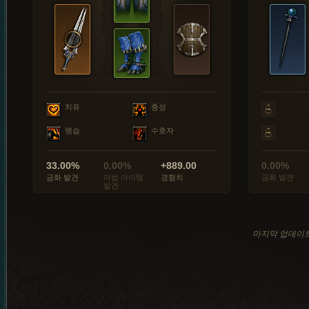
치유
충성
맹습
수호자
33.00%
0.00%
+889.00
0.00%
금화 발견
마법 아이템
경험치
금화 발견
발견
마지막 업데이트: 