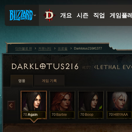
디아블로 III
커뮤니티
프로필
Darklotus216#1377
DARKLOTUS216
LETHAL E
#1377
영웅
게임 기록
70
Again
70
Barbie
70
Boop
70
HIIIYAAA