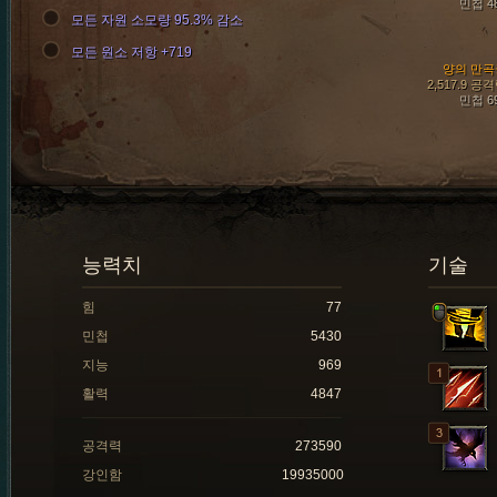
민첩 4
모든 자원 소모량 95.3% 감소
모든 원소 저항 +719
양의 만곡
2,517.9 공
민첩 6
능력치
기술
힘
77
민첩
5430
지능
969
활력
4847
공격력
273590
강인함
19935000