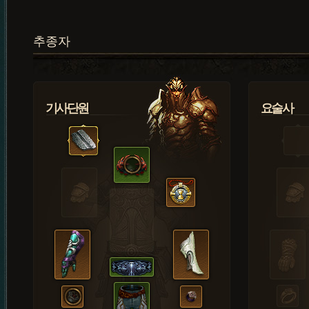
추종자
기사단원
요술사