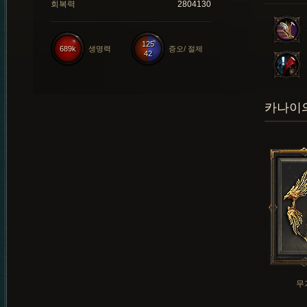
회복력
2804130
125
689k
생명력
증오/ 절제
42
카나이의
무