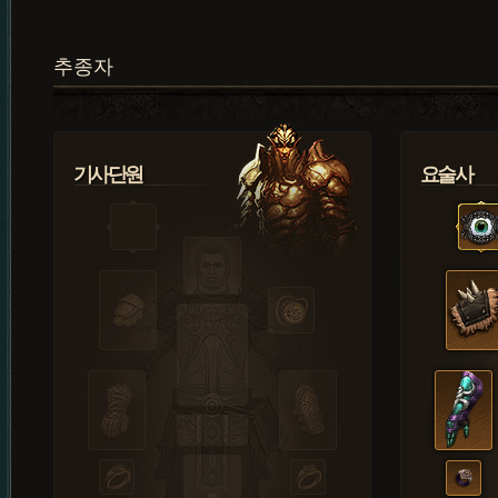
추종자
기사단원
요술사