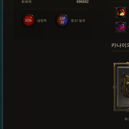
회복력
696692
150
325k
생명력
증오/ 절제
39
카나이의
무