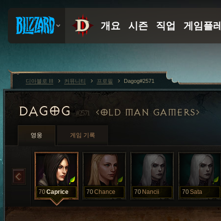
디아블로 III
커뮤니티
프로필
Dagog#2571
DAGOG
OLD MAN GAMERS
#2571
영웅
게임 기록
70
Caprice
70
Chance
70
Nancii
70
Sata