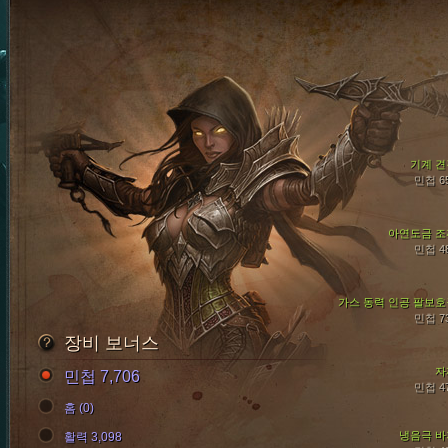
기계 견
민첩 6
아연도금 조
민첩 4
가스 동력 인공 팔보호
민첩 7
장비 보너스
자
민첩 7,706
민첩 4
홈 (0)
냉음극 바
활력 3,098