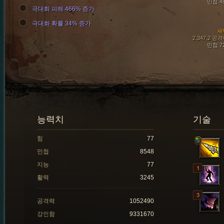
민첩 4
극대화 피해 466% 증가
극대화 확률 34% 증가
새
2,347.2 공
민첩 7
능력치
기술
힘
77
민첩
8548
지능
77
활력
3245
공격력
1052490
강인함
9331670