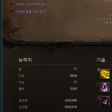
민첩 4
극대화 피해 466% 증가
극대화 확률 34% 증가
새
2,347.2 공
민첩 7
능력치
기술
힘
77
민첩
8548
지능
77
활력
3245
공격력
1052490
강인함
9331670