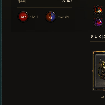
회복력
696692
150
325k
생명력
증오/ 절제
39
카나이의
무