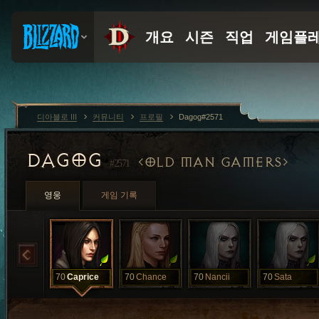
디아블로 III
커뮤니티
프로필
Dagog#2571
DAGOG
OLD MAN GAMERS
#2571
영웅
게임 기록
70
Caprice
70
Chance
70
Nancii
70
Sata