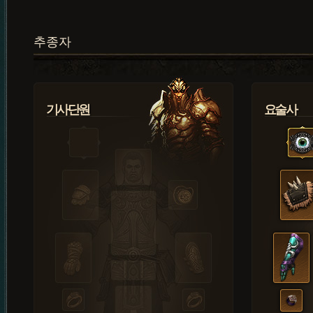
추종자
기사단원
요술사