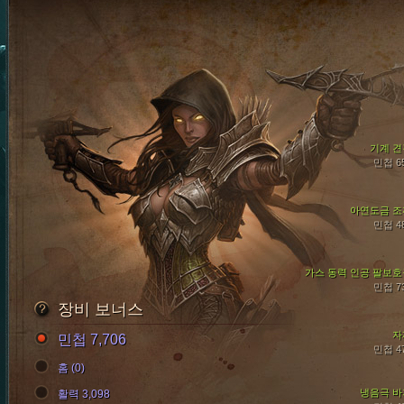
기계 견
민첩 6
아연도금 조
민첩 4
가스 동력 인공 팔보호
민첩 7
장비 보너스
자
민첩 7,706
민첩 4
홈 (0)
냉음극 바
활력 3,098