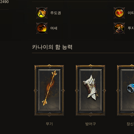
52490
주도권
이
여세
투
카나이의 함 능력
무기
방어구
장신