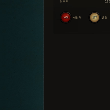
회복력
13
408k
생명력
277
혼령