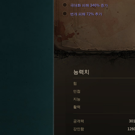
극대화 피해 346% 증가
번개 피해 72% 추가
능력치
힘
민첩
지능
활력
공격력
30
강인함
126