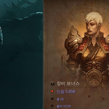
장비 보너스
민첩 5,956
홈 (0)
활력 3,528