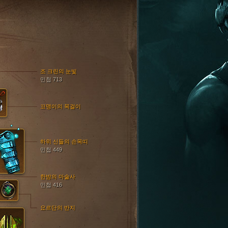
E
조 크린의 눈빛
민첩 713
꼬맹이의 목걸이
하위 신들의 손목띠
민첩 449
한밤의 마술사
민첩 416
요르단의 반지