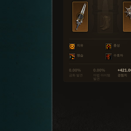
치유
충성
맹습
수호자
0.00%
0.00%
+421.0
금화 발견
마법 아이템
경험치
발견