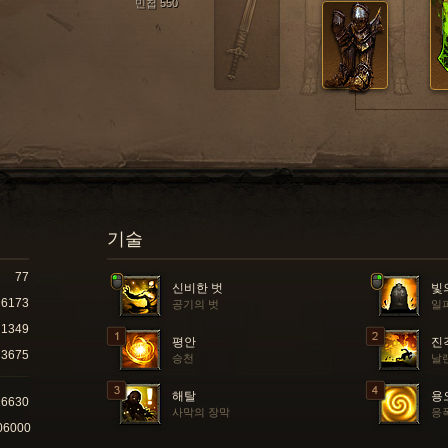
민첩 550
기술
77
신비한 벗
빛
6173
공기의 벗
일
1349
평안
진
3675
승천
날
해탈
용
16630
사막의 장막
응
06000