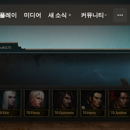
ci#1175
0
Erin
70
Fiona
70
Guinness
70
Harry
70
Justine