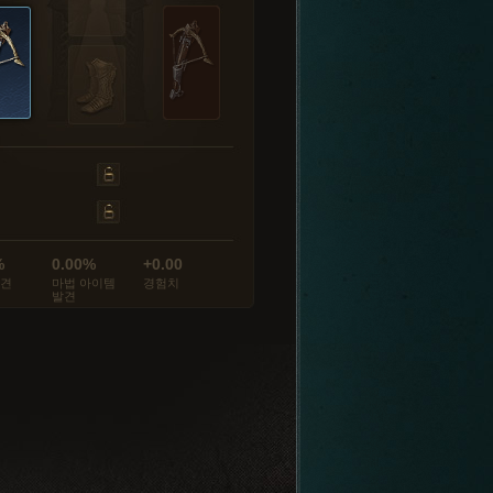
%
0.00%
+0.00
발견
마법 아이템
경험치
발견