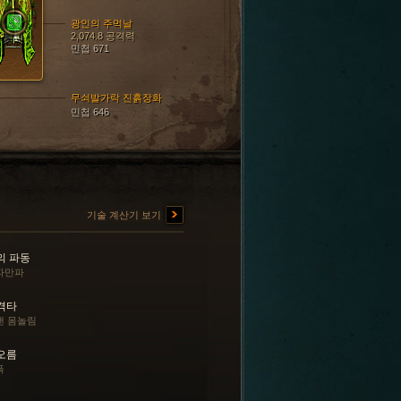
광인의 주먹날
2,074.8 공격력
민첩 671
무쇠발가락 진흙장화
민첩 646
기술 계산기 보기
의 파동
파만파
격타
랜 몸놀림
오름
폭