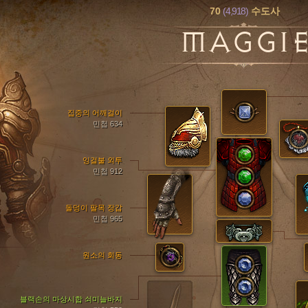
70
(4,918)
수도사
MAGGI
집중의 어깨걸이
민첩 634
잉걸불 외투
민첩 912
돌덩이 팔목 장갑
민첩 965
원소의 회동
블랙손의 마상시합 쇠미늘바지