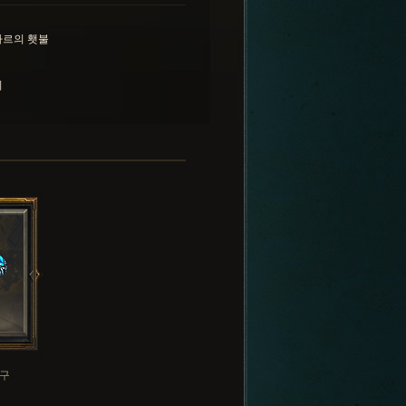
타르의 횃불
지
구