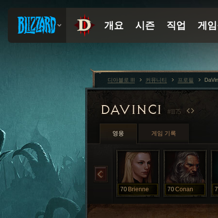
디아블로 III
커뮤니티
프로필
DaVin
DAVINCI
#1175
영웅
게임 기록
70
Brienne
70
Conan
7