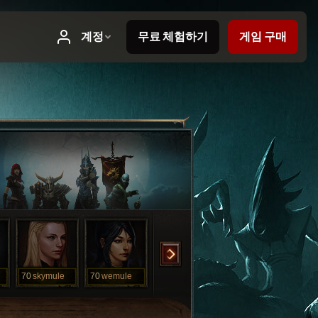
70
skymule
70
wemule
70
wmule