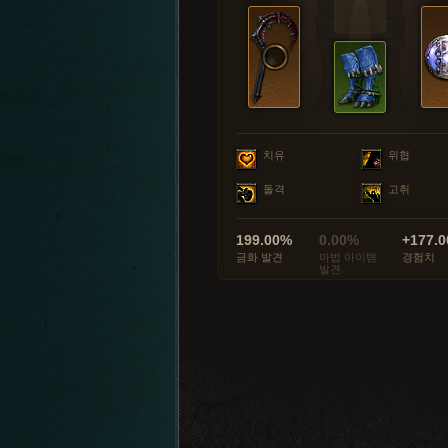
치유
위협
돌격
고취
199.00%
0.00%
+177.0
금화 발견
마법 아이템
경험치
발견