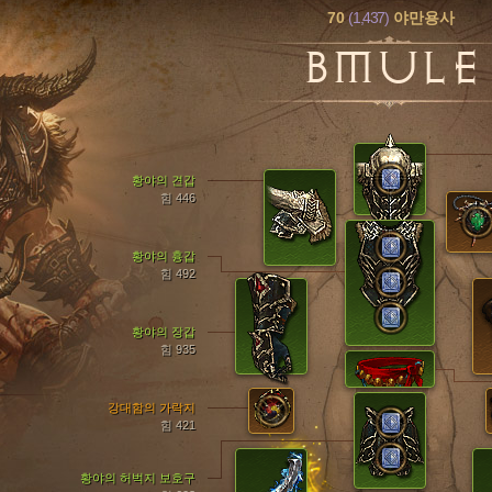
70
(1,437)
야만용사
BMULE
황야의 견갑
힘 446
황야의 흉갑
힘 492
황야의 장갑
힘 935
강대함의 가락지
힘 421
황야의 허벅지 보호구