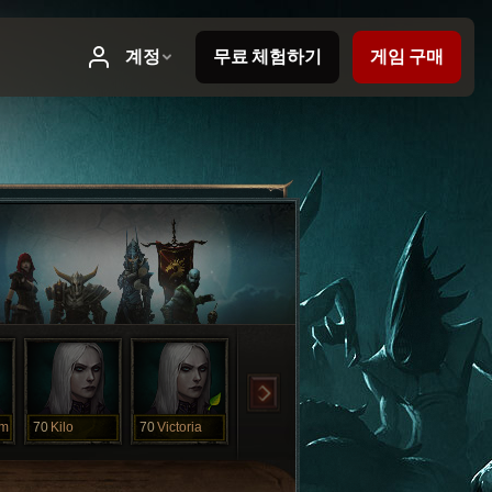
im
70
Kilo
70
Victoria