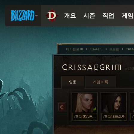
디아블로 III
커뮤니티
프로필
Criss
CRISSAEGRIM
#1283
영웅
게임 기록
70
CRISSAEGRIM
70
CrissaZDH
7