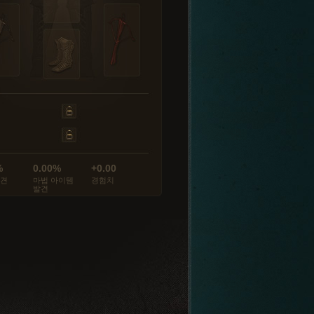
%
0.00%
+0.00
발견
마법 아이템
경험치
발견