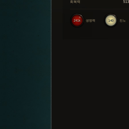
회복력
51
241k
생명력
140
진노