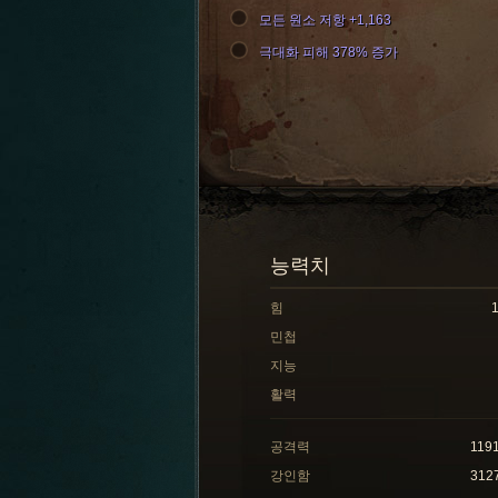
모든 원소 저항 +1,163
극대화 피해 378% 증가
능력치
힘
민첩
지능
활력
공격력
119
강인함
312