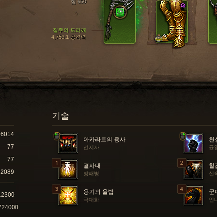
힘 650
질주의 도리깨
4,759.1 공격력
기술
16014
아카라트의 용사
천
77
선지자
균
77
결사대
철
2089
방패병
신
용기의 율법
군
12300
극대화
인
724000