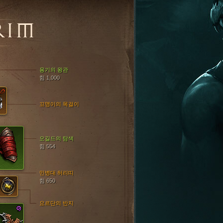
RIM
용기의 왕관
힘 1,000
꼬맹이의 목걸이
오길드의 탐색
힘 554
민병대 허리띠
힘 650
요르단의 반지