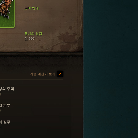
군마 방패
용기의 경갑
힘 650
기술 계산기 보기
상의 주먹
열
갑 피부
속
마 질주
내