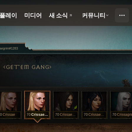
aegrim#1283
GET'EM GANG
0
Crissae
70
Crissaegrim
70
Crissaegrim
70
Crissaegrim
70
Crissagr