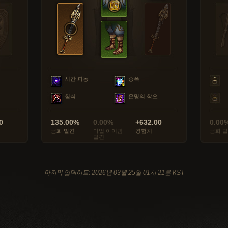
시간 파동
증폭
침식
운명의 착오
0
135.00%
0.00%
+632.00
0.00
금화 발견
마법 아이템
경험치
금화 
발견
마지막 업데이트: 2026년 03월 25일 01시 21분 KST