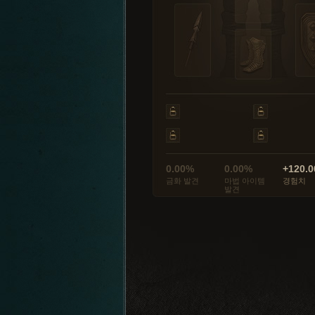
0.00%
0.00%
+120.0
금화 발견
마법 아이템
경험치
발견