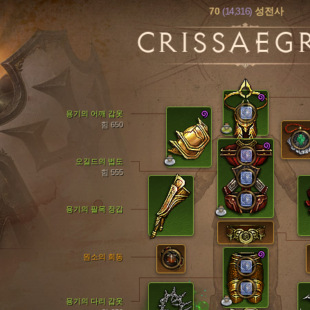
70
(14,316)
성전사
CRISSAEG
용기의 어깨 갑옷
힘 650
오길드의 법도
힘 555
용기의 팔목 장갑
원소의 회동
용기의 다리 갑옷