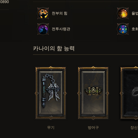
30890
천부의 힘
율
전투사령관
호
카나이의 함 능력
무기
방어구
장신