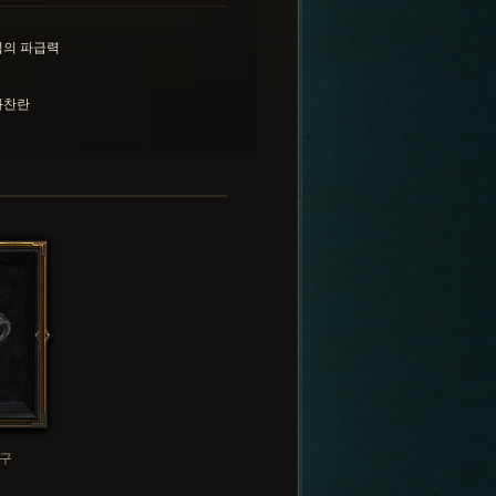
법의 파급력
화찬란
구