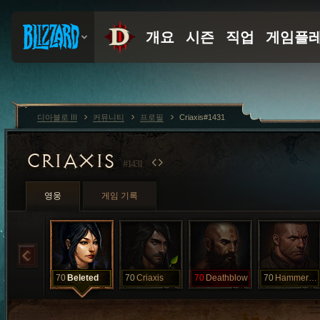
디아블로 III
커뮤니티
프로필
Criaxis#1431
CRIAXIS
#1431
영웅
게임 기록
70
Beleted
70
Criaxis
70
Deathblow
70
HammerRammer