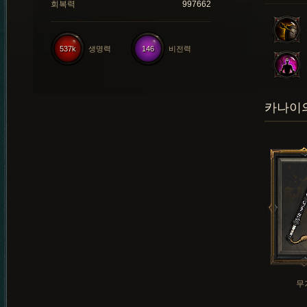
회복력
997662
537k
생명력
146
비전력
카나이의
무