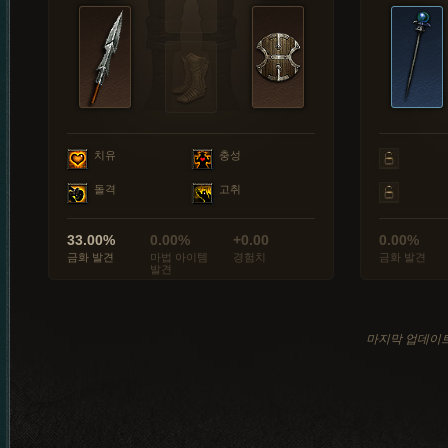
치유
충성
돌격
고취
33.00%
0.00%
+0.00
0.00%
금화 발견
마법 아이템
경험치
금화 발견
발견
마지막 업데이트: 