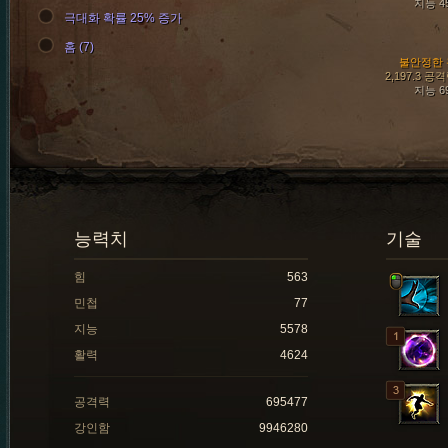
지능 4
극대화 확률 25% 증가
홈 (7)
불안정한 
2,197.3 공
지능 6
능력치
기술
힘
563
민첩
77
지능
5578
활력
4624
공격력
695477
강인함
9946280