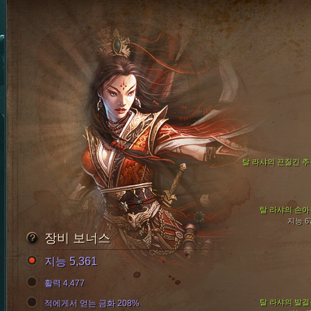
탈 라샤의 끈질긴 추
탈 라샤의 손아
지능 6
장비 보너스
지능 5,361
활력 4,477
탈 라샤의 발걸
적에게서 얻는 금화 208%