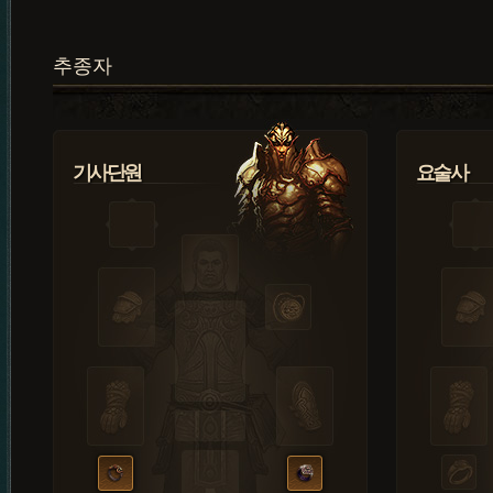
추종자
기사단원
요술사