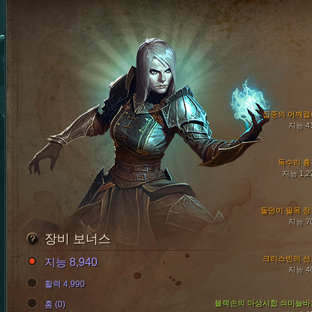
집중의 어깨걸
지능 4
독수리 흉
지능 1,2
돌덩이 팔목 장
지능 7
장비 보너스
크리스빈의 선
지능 8,940
지능 4
활력 4,990
블랙손의 마상시합 쇠미늘바
홈 (0)