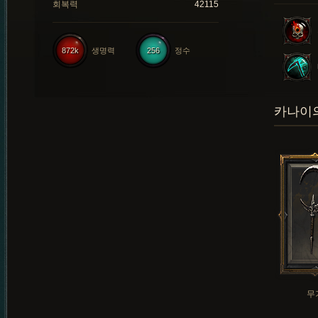
회복력
42115
872k
생명력
256
정수
카나이의
무