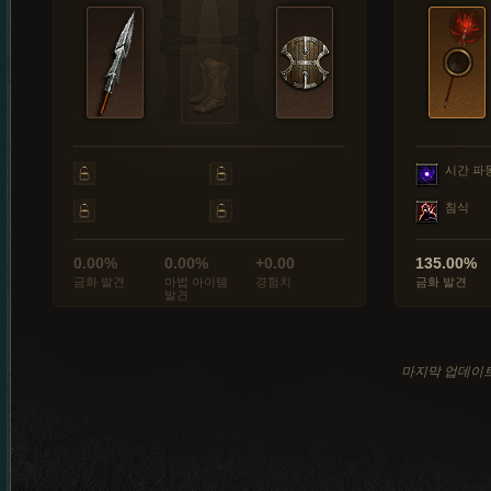
시간 파
침식
0.00%
0.00%
+0.00
135.00%
금화 발견
마법 아이템
경험치
금화 발견
발견
마지막 업데이트: 