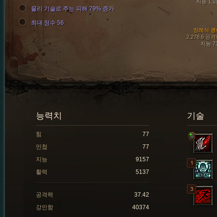
지능 1,1
물리 기술로 주는 피해 79% 증가
최대 정수 56
장례식 괭
2,278.6 공
지능 7
능력치
기술
힘
77
민첩
77
지능
9157
활력
5137
공격력
37.42
강인함
40374