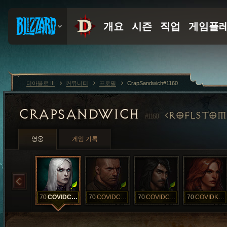
디아블로 III
커뮤니티
프로필
CrapSandwich#1160
CRAPSANDWICH
ROFLSTOM
#1160
영웅
게임 기록
70
COVIDCarol
70
COVIDChristo
70
COVIDClark
70
COVIDKaren