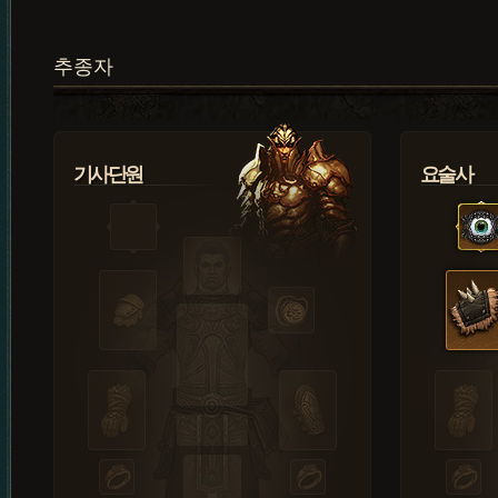
추종자
기사단원
요술사