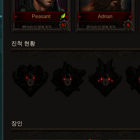
Peasant
Adrian
57
5
99 마리의 정예 처치
20 마리의 정예 처치
진척 현황
장인