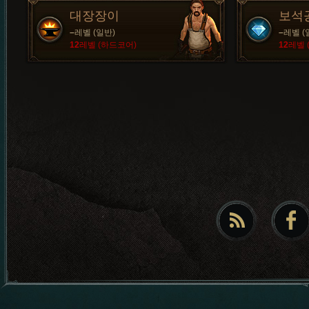
대장장이
보석
–
레벨 (일반)
–
레벨 (
12
레벨 (하드코어)
12
레벨 