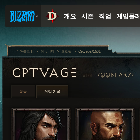
디아블로 III
커뮤니티
프로필
Cptvage#1561
CPTVAGE
QQBEARZ
#1561
영웅
게임 기록