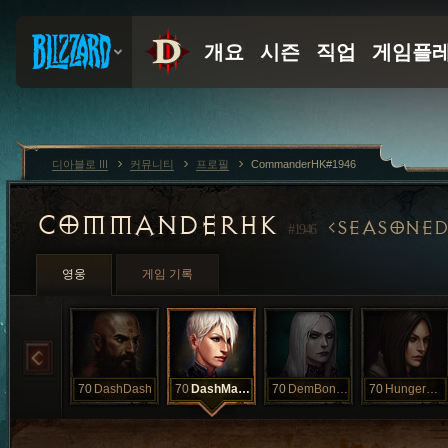
디아블로 III
커뮤니티
프로필
CommanderHK#1946
COMMANDERHK
SEASONED
#1946
영웅
게임 기록
70
DashDash
70
DashMaster
70
DemBones
70
HungerGames