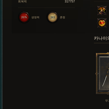
회복력
317757
267k
생명력
263
혼령
카나이의
무