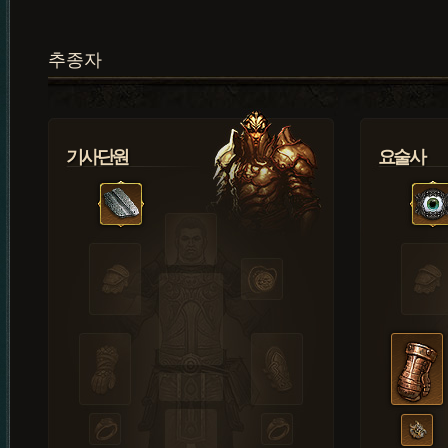
추종자
기사단원
요술사