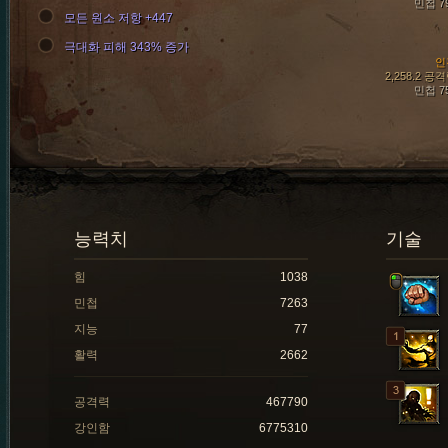
민첩 7
모든 원소 저항 +447
극대화 피해 343% 증가
인
2,258.2 공
민첩 7
능력치
기술
힘
1038
민첩
7263
지능
77
활력
2662
공격력
467790
강인함
6775310