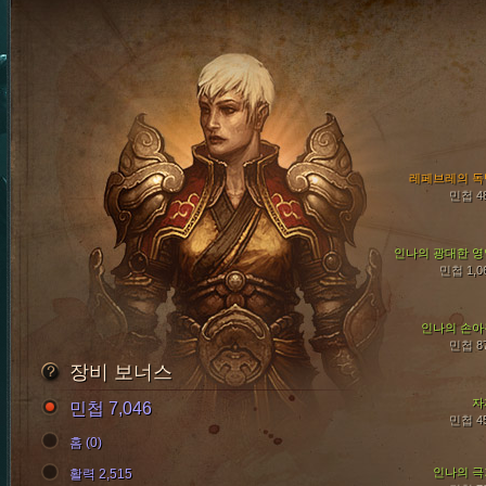
레페브레의 독
민첩 4
인나의 광대한 영
민첩 1,0
인나의 손아
민첩 8
장비 보너스
자
민첩 7,046
민첩 4
홈 (0)
인나의 극
활력 2,515