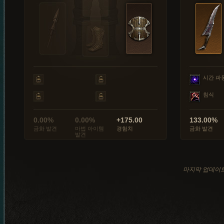
시간 파
침식
0.00%
0.00%
+175.00
133.00%
금화 발견
마법 아이템
경험치
금화 발견
발견
마지막 업데이트: 