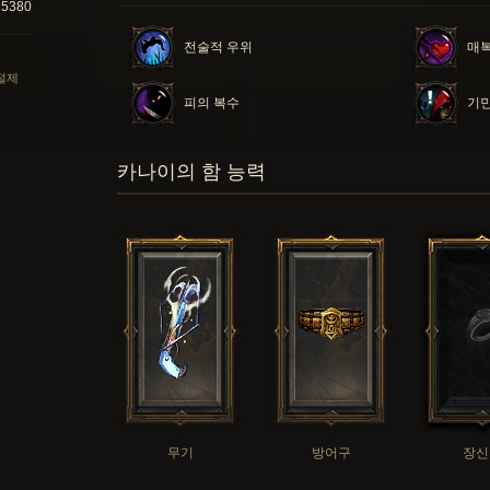
15380
전술적 우위
매
 절제
피의 복수
기
카나이의 함 능력
무기
방어구
장신