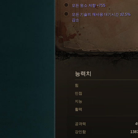
모든 원소 저항 +755
모든 기술의 재사용 대기시간 32.5%
감소
능력치
힘
민첩
지능
활력
공격력
4
강인함
138