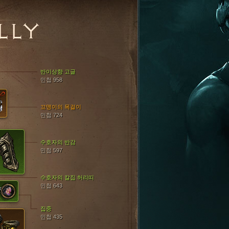
LLY
반이상향 고글
민첩 958
꼬맹이의 목걸이
민첩 724
수호자의 반감
민첩 597
수호자의 칼집 허리띠
민첩 643
집중
민첩 435