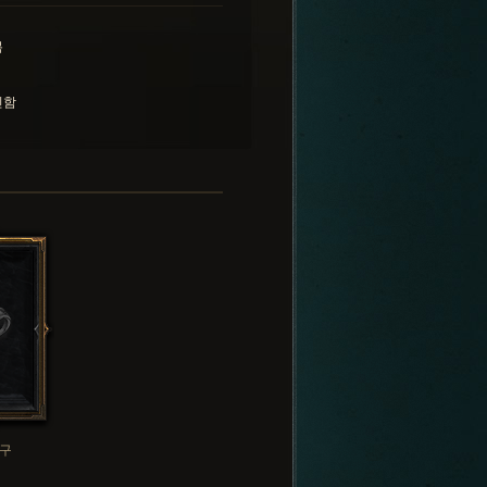
복
민함
구