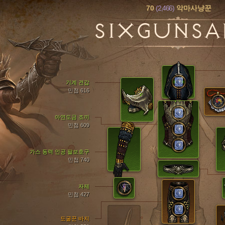
70
(2,466)
악마사냥꾼
SIXGUNSA
기계 견갑
민첩 616
아연도금 조끼
민첩 609
가스 동력 인공 팔보호구
민첩 740
자제
민첩 427
도굴꾼 바지