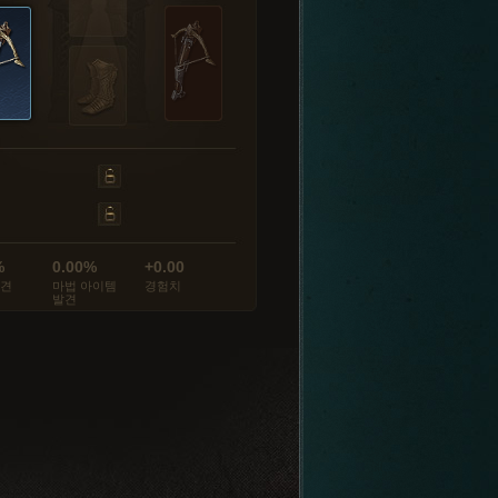
%
0.00%
+0.00
발견
마법 아이템
경험치
발견