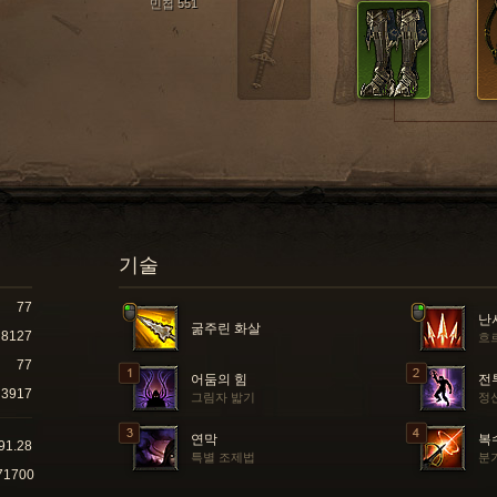
민첩 551
기술
77
난
굶주린 화살
8127
흐
77
어둠의 힘
전
3917
그림자 밟기
정
연막
복
91.28
특별 조제법
분
71700