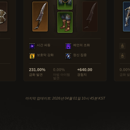
시간 파동
예언의 조화
보호막 강화
정신 집중
231.00%
0.00%
+640.00
0.00
금화 발견
마법 아이템
경험치
금화 
발견
마지막 업데이트: 2026년 04월 01일 10시 45분 KST