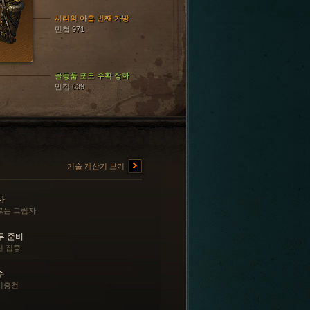
시리의 아홉 번째 가방
민첩 971
골동품 포도 수확 장화
민첩 639
기술 계산기 보기
사
르는 그림자
투 준비
신 집중
수
기충천