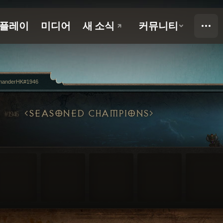
anderHK#1946
K
SEASONED CHAMPIONS
#1946