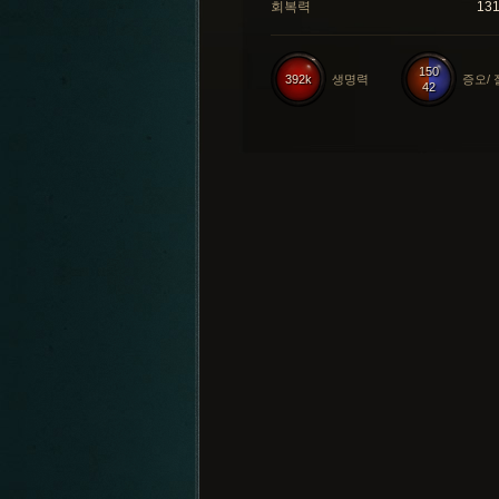
회복력
13
150
392k
생명력
증오/
42