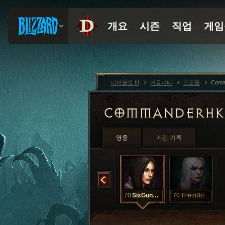
디아블로 III
커뮤니티
프로필
Comm
COMMANDERH
영웅
게임 기록
MeteorMaker
70
PewPew
70
RainingBlood
70
SixGunSally
70
ThemBones