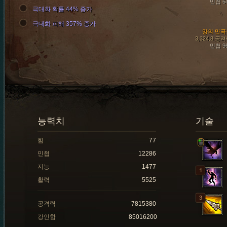
민첩 6
극대화 확률 44% 증가
극대화 피해 357% 증가
양의 만곡
3,324.8 공
민첩 9
능력치
기술
힘
77
민첩
12286
지능
1477
활력
5525
공격력
7815380
강인함
85016200