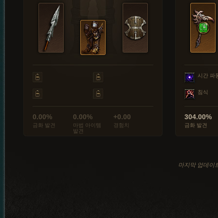
시간 파
침식
0.00%
0.00%
+0.00
304.00%
금화 발견
마법 아이템
경험치
금화 발견
발견
마지막 업데이트: 