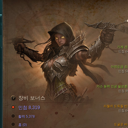
기계 견
민첩 6
아연도금 조
민첩 5
가스 동력 인공 팔보호
민첩 9
장비 보너스
리첼의 도둑질 반
민첩 8,319
민첩 6
활력 5,378
도굴꾼 바
홈 (0)