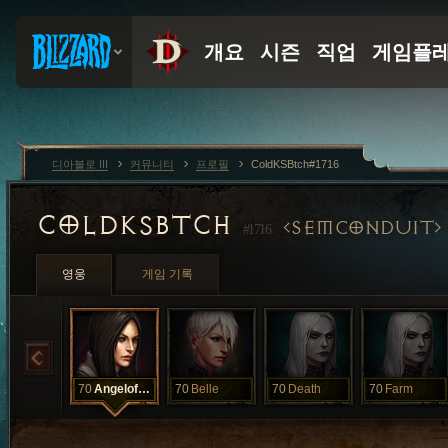
디아블로 III
커뮤니티
프로필
ColdKSBtch#1716
COLDKSBTCH
SEMCONDUIT
#1716
영웅
게임 기록
70
AngelofDeath
70
Belle
70
Death
70
Farm