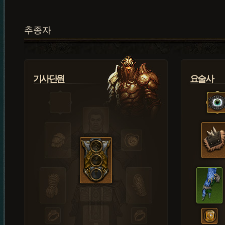
추종자
기사단원
요술사