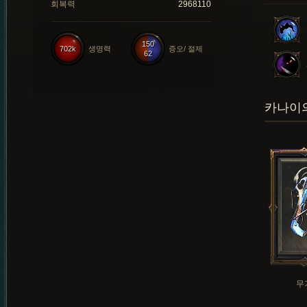
회복력
2968110
150
702k
생명력
증오/ 절제
62
카나이의
무