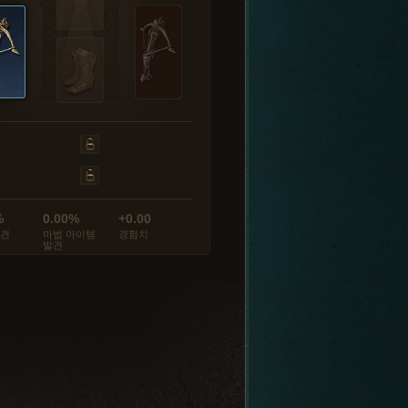
%
0.00%
+0.00
발견
마법 아이템
경험치
발견