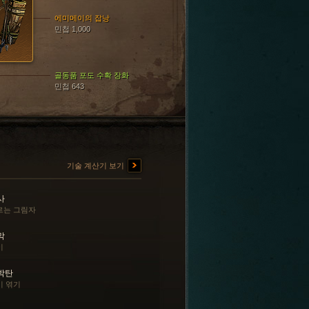
에미메이의 잡낭
민첩 1,000
골동품 포도 수확 장화
민첩 643
기술 계산기 보기
사
르는 그림자
막
이
박탄
비 엮기