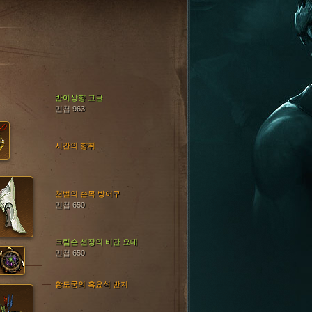
반이상향 고글
민첩 963
시간의 향취
천벌의 손목 방어구
민첩 650
크림슨 선장의 비단 요대
민첩 650
황도궁의 흑요석 반지