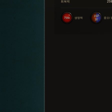
회복력
25
150
756k
생명력
증오/
30