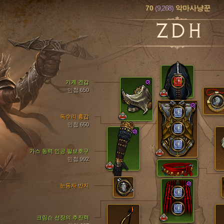
70
(9,268)
악마사냥꾼
ZDH
기계 견갑
민첩 650
독수리 흉갑
민첩 650
가스 동력 인공 팔보호구
민첩 992
눈동자 반지
크림슨 선장의 추진력