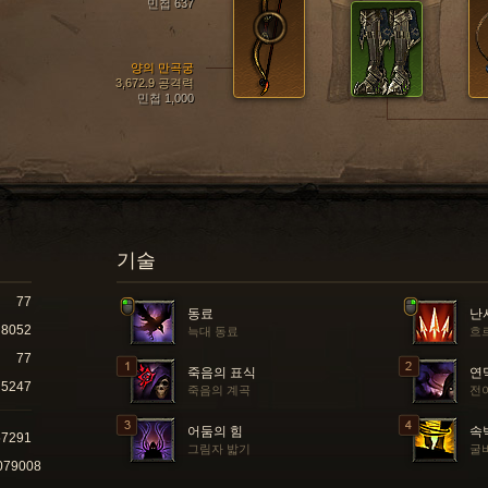
민첩 637
양의 만곡궁
3,672.9 공격력
민첩 1,000
기술
77
동료
난
8052
늑대 동료
흐
77
죽음의 표식
연
5247
죽음의 계곡
전
어둠의 힘
속
57291
그림자 밟기
굴
079008