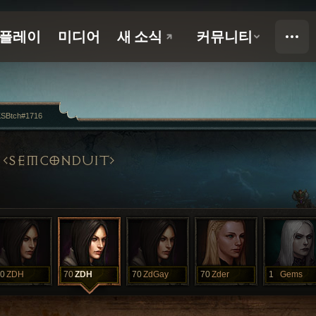
KSBtch#1716
SEMCONDUIT
0
ZDH
70
ZDH
70
ZdGay
70
Zder
1
Gems