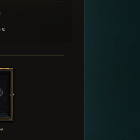
격
 덫
구