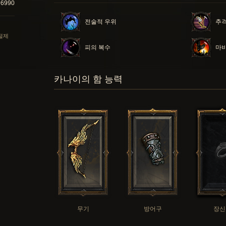
96990
전술적 우위
추
 절제
피의 복수
마비
카나이의 함 능력
무기
방어구
장신