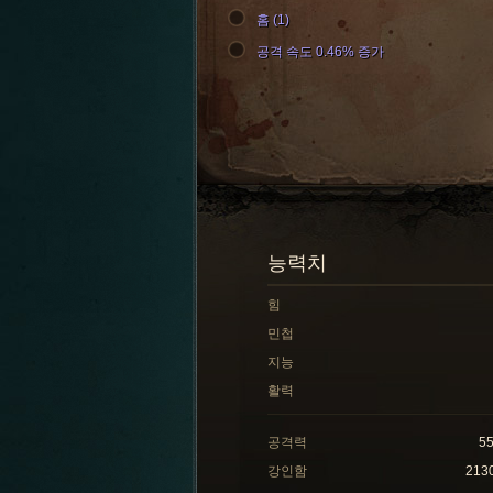
홈 (1)
공격 속도 0.46% 증가
능력치
힘
민첩
지능
활력
공격력
5
강인함
213