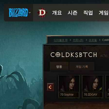
디아블로 III
커뮤니티
프로필
Cold
COLDKSBTCH
#1716
영웅
게임 기록
o
70
NightMare
70
Sophie
70
Sophie
70
ZDGAY
7