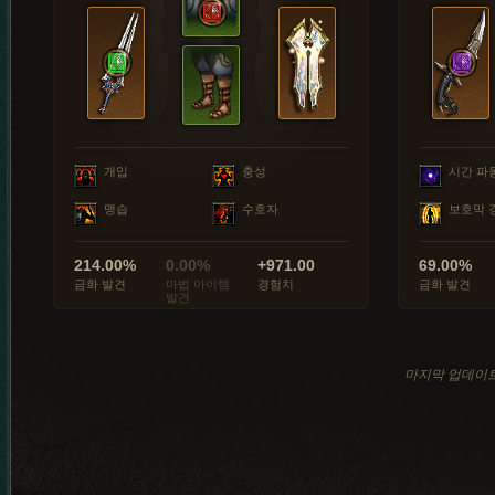
개입
충성
시간 파
맹습
수호자
보호막 
214.00%
0.00%
+971.00
69.00%
금화 발견
마법 아이템
경험치
금화 발견
발견
마지막 업데이트: 