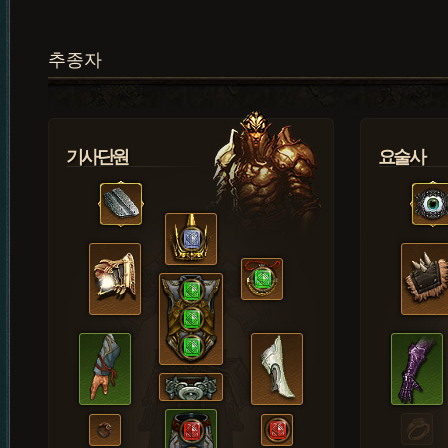
추종자
기사단원
요술사