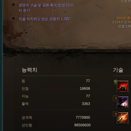
민첩 6
생명의 구슬 및 금화 획득 반경 11미
터 증가
악마의 최
적을 처치하고 얻는 경험치 1,292
3,124.0 공
민첩 1,0
능력치
기술
힘
77
민첩
18608
지능
77
활력
3363
공격력
7770900
강인함
98506600