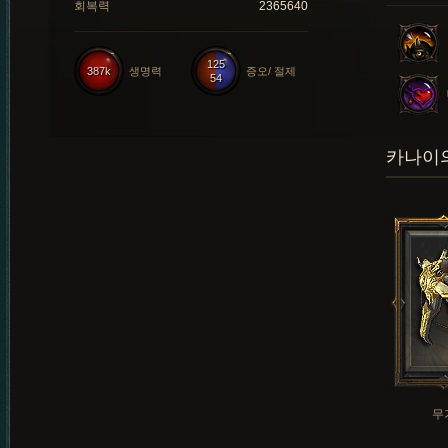
회복력
2365640
125
387k
생명력
증오/ 절제
54
카나이의
무