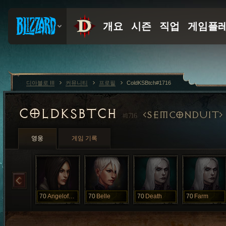
디아블로 III
커뮤니티
프로필
ColdKSBtch#1716
COLDKSBTCH
SEMCONDUIT
#1716
영웅
게임 기록
70
AngelofDeath
70
Belle
70
Death
70
Farm