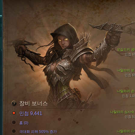
오길드의 권
민첩 6
나탈랴의 포
민첩 6
나탈랴의 손
민첩 1,0
장비 보너스
나탈랴의 심사숙
민첩 9,441
민첩 5
홈 (0)
나탈랴의 각
극대화 피해 505% 증가