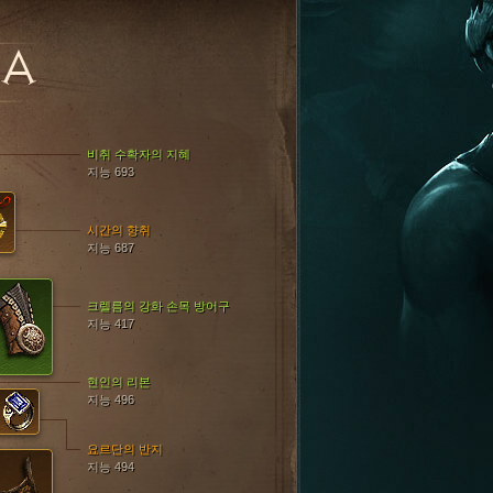
DA
비취 수확자의 지혜
지능 693
시간의 향취
지능 687
크렐름의 강화 손목 방어구
지능 417
현인의 리본
지능 496
요르단의 반지
지능 494