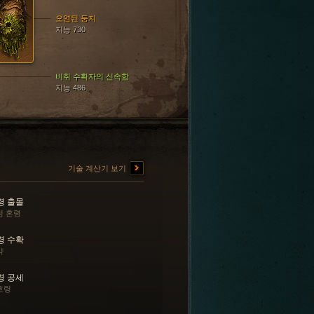
오염된 둥지
지능 730
비취 수확자의 신속함
지능 486
기술 계산기 보기
령 출몰
성 혼령
령 수확
약
령 공세
호령