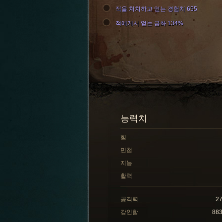
적을 처치하고 얻는 경험치 655
적에게서 얻는 금화 134%
능력치
힘
민첩
지능
활력
공격력
2
강인함
88