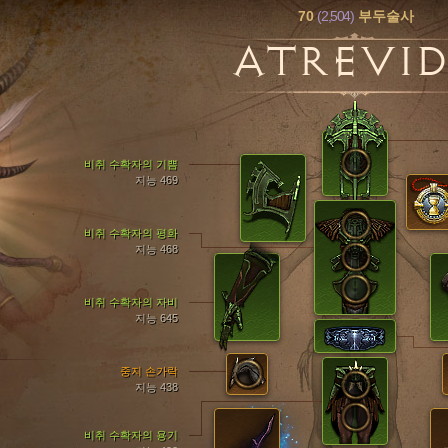
70
(2,504)
부두술사
ATREVI
비취 수확자의 기쁨
지능 469
비취 수확자의 평화
지능 468
비취 수확자의 자비
지능 645
중지 손가락
지능 438
비취 수확자의 용기