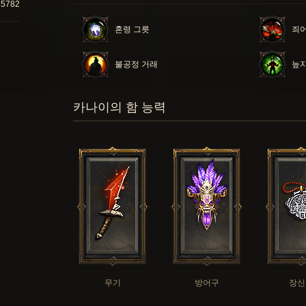
85782
혼령 그릇
죄
불공정 거래
늪지
카나이의 함 능력
무기
방어구
장신