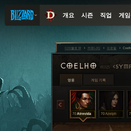
디아블로 III
커뮤니티
프로필
Coel
COELHO
SYMP
#11325
영웅
게임 기록
70
Atrevida
70
Azelph
7