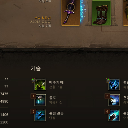
지능 490
부의 착즙기
2,196.6 공격력
지능 745
기술
77
메뚜기 떼
혼
77
곤충 구름
독
7475
공포
혼
4990
악몽의 상
쇠
혼령 걸음
혼
71406
단절
수
32200