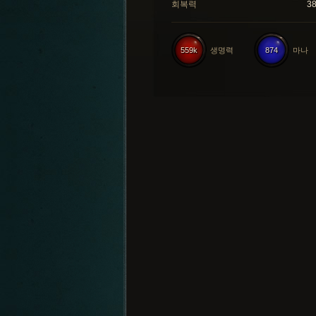
회복력
3
559k
생명력
874
마나