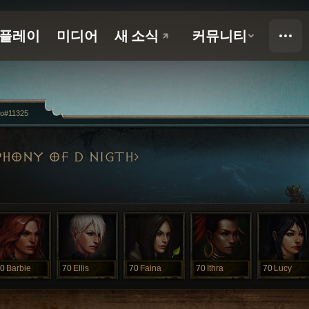
ho#11325
HONY OF D NIGTH
0
Barbie
70
Ellis
70
Faina
70
Ithra
70
Lucy