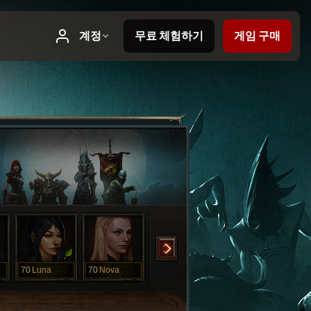
70
Luna
70
Nova
19
LetsGo
8
Quest