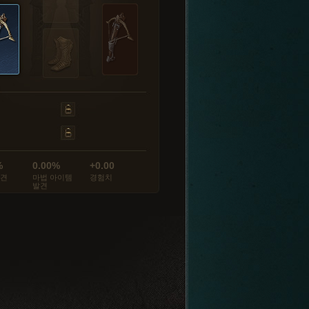
%
0.00%
+0.00
발견
마법 아이템
경험치
발견