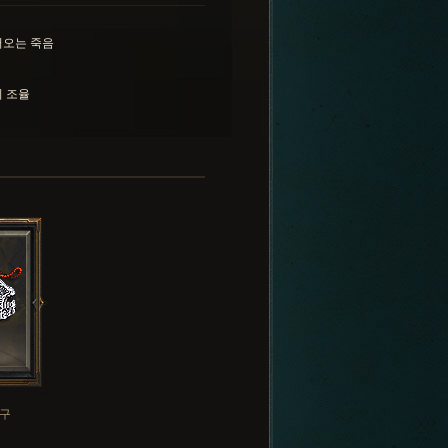
어오는 죽음
 조율
구