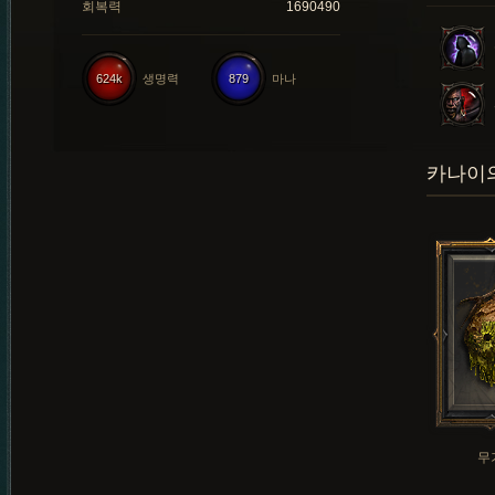
회복력
1690490
624k
생명력
879
마나
카나이의
무