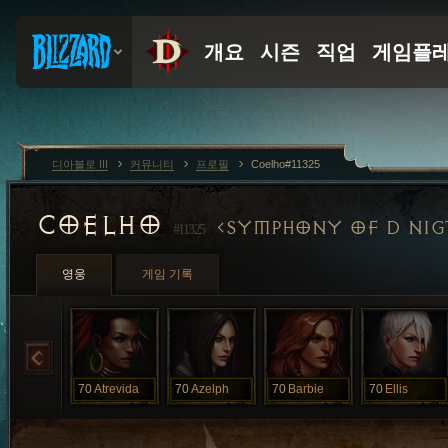
디아블로 III
커뮤니티
프로필
Coelho#11325
COELHO
SYMPHONY OF D NIG
#11325
영웅
게임 기록
70
Atrevida
70
Azelph
70
Barbie
70
Ellis