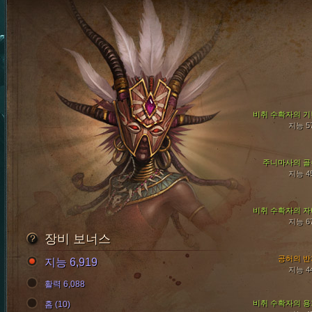
비취 수확자의 기
지능 5
주니마사의 골
지능 4
비취 수확자의 자
지능 6
장비 보너스
공허의 반
지능 6,919
지능 4
활력 6,088
비취 수확자의 용
홈 (10)