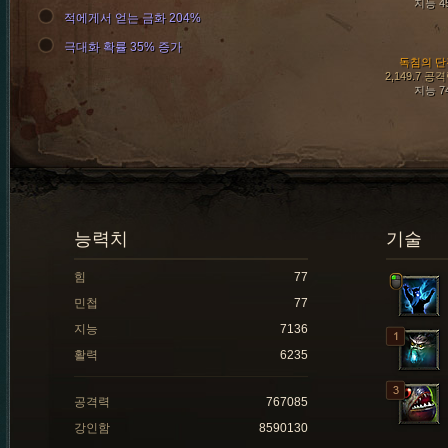
지능 4
적에게서 얻는 금화 204%
극대화 확률 35% 증가
독침의 단
2,149.7 공
지능 7
능력치
기술
힘
77
민첩
77
지능
7136
활력
6235
공격력
767085
강인함
8590130