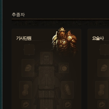
추종자
기사단원
요술사