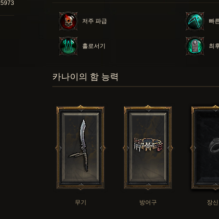
15973
저주 파급
빠른
홀로서기
최후
카나이의 함 능력
무기
방어구
장신