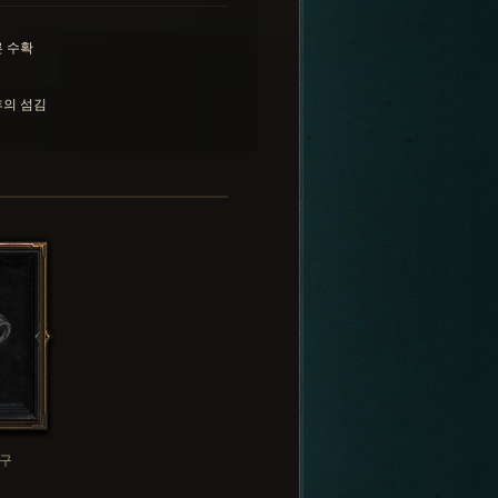
 수확
의 섬김
구