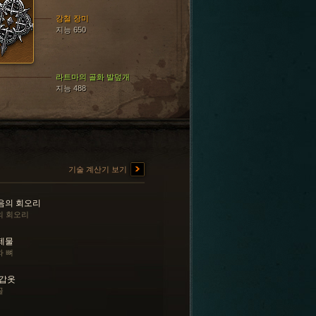
강철 장미
지능 650
라트마의 골화 발덮개
지능 488
기술 계산기 보기
음의 회오리
의 회오리
제물
와 뼈
 갑옷
골