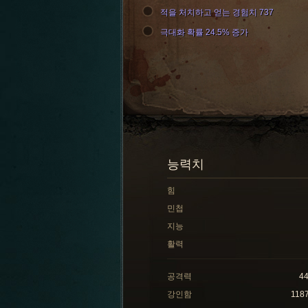
적을 처치하고 얻는 경험치 737
극대화 확률 24.5% 증가
능력치
힘
민첩
지능
활력
공격력
4
강인함
118