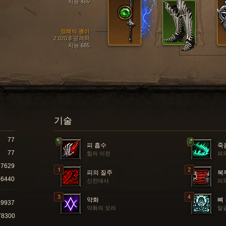
지능 489
장례식 괭이
2,020.8 공격력
지능 685
기술
77
피 흡수
죽
77
힘의 이전
피
7629
피의 질주
복
6440
신진대사
피
약화
뼈
49937
약화의 오라
탈
78300