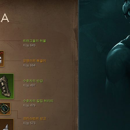
KA
트래그울의 허울
지능 643
꼬맹이의 목걸이
지능 664
수호자의 반감
지능 497
수호자의 칼집 허리띠
지능 479
크리스빈의 선고
지능 573