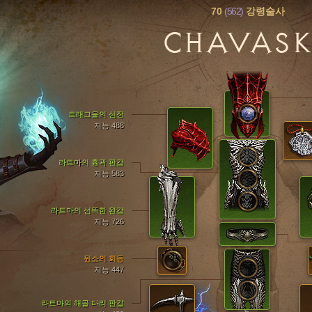
70
(562)
강령술사
CHAVAS
트래그울의 심장
지능 488
라트마의 흉곽 판갑
지능 583
라트마의 섬뜩한 완갑
지능 726
원소의 회동
지능 447
라트마의 해골 다리 판갑