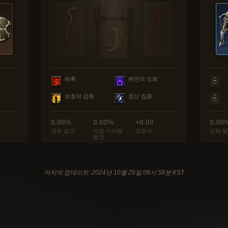
매혹
예언의 조화
보호막 강화
정신 집중
0.00%
0.00%
+0.00
0.00
금화 발견
마법 아이템
경험치
금화 
발견
마지막 업데이트: 2024년 10월 29일 09시 58분 KST