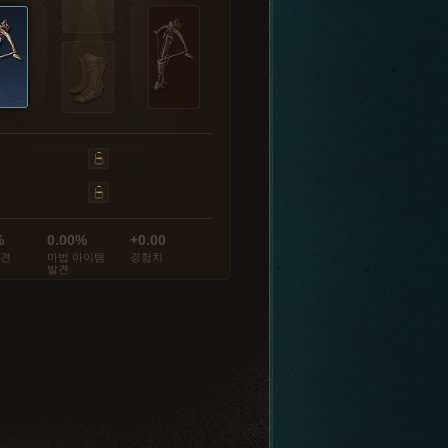
%
0.00%
+0.00
발견
마법 아이템
경험치
발견