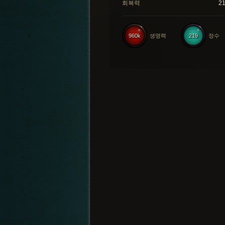
회복력
2
960k
생명력
219
정수