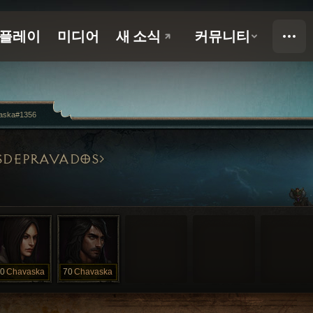
aska#1356
SDEPRAVADOS
0
Chavaska
70
Chavaska