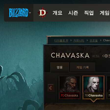
디아블로 III
커뮤니티
프로필
Chav
CHAVASKA
O
#1356
영웅
게임 기록
70
Chavaska
70
Chavaska
7