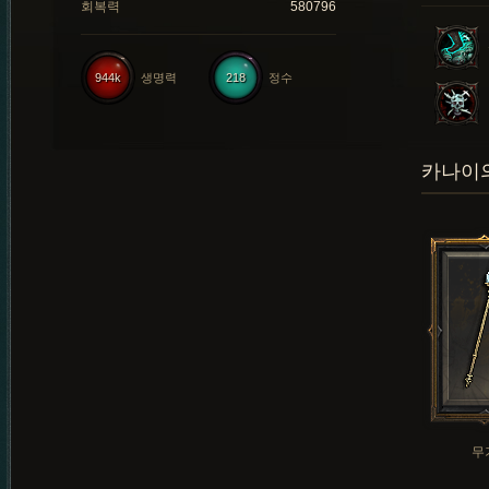
회복력
580796
944k
생명력
218
정수
카나이의
무