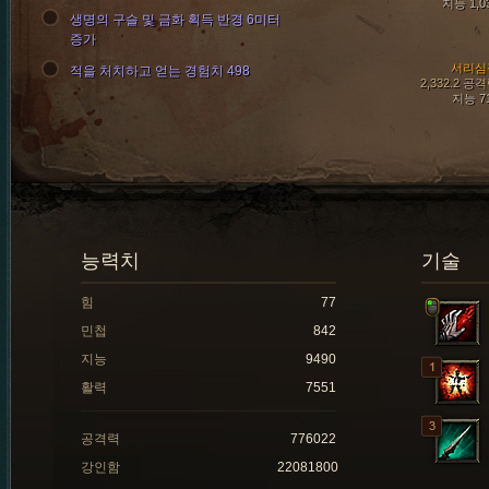
지능 1,0
생명의 구슬 및 금화 획득 반경 6미터
증가
서리심
적을 처치하고 얻는 경험치 498
2,332.2 공
지능 7
능력치
기술
힘
77
민첩
842
지능
9490
활력
7551
공격력
776022
강인함
22081800