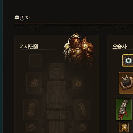
추종자
기사단원
요술사