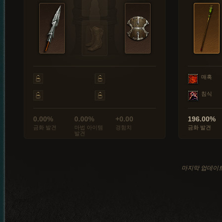
매혹
침식
0.00%
0.00%
+0.00
196.00%
금화 발견
마법 아이템
경험치
금화 발견
발견
마지막 업데이트: 