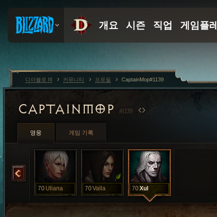
디아블로 III
커뮤니티
프로필
CaptainMop#1139
CAPTAINMOP
#1139
영웅
게임 기록
Reilena
70
Uliana
70
Valla
70
Xul