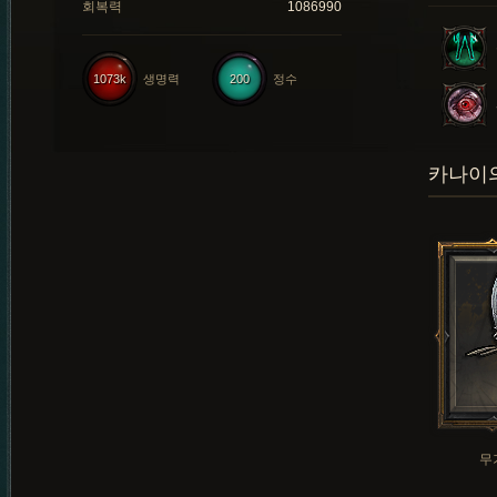
회복력
1086990
1073k
생명력
200
정수
카나이의
무