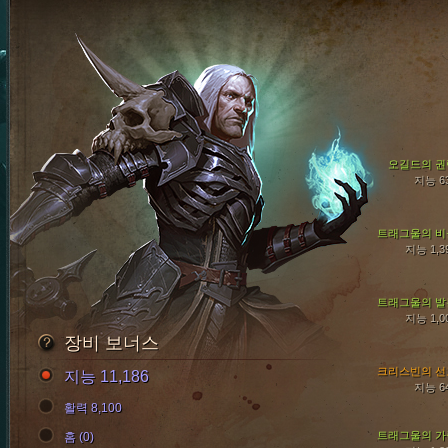
오길드의 권
지능 6
트래그울의 비
지능 1,3
트래그울의 발
지능 1,0
장비 보너스
크리스빈의 선
지능 11,186
지능 6
활력 8,100
트래그울의 가
홈 (0)