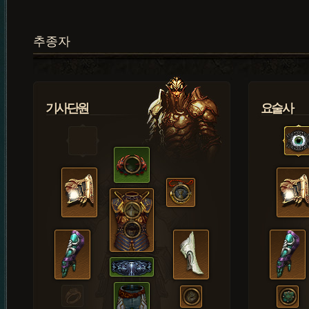
추종자
기사단원
요술사