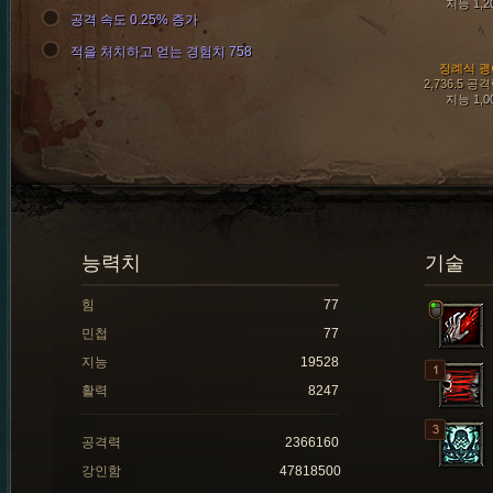
지능 1,2
공격 속도 0.25% 증가
적을 처치하고 얻는 경험치 758
장례식 괭
2,736.5 공
지능 1,0
능력치
기술
힘
77
민첩
77
지능
19528
활력
8247
공격력
2366160
강인함
47818500