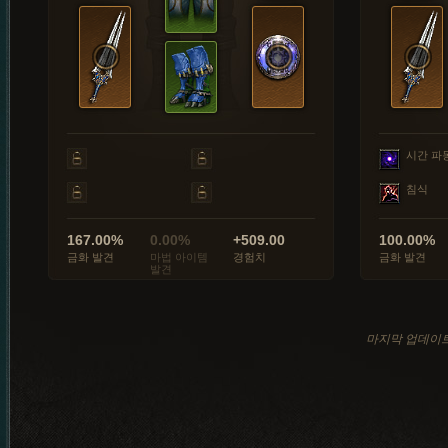
시간 파
침식
167.00%
0.00%
+509.00
100.00%
금화 발견
마법 아이템
경험치
금화 발견
발견
마지막 업데이트: 