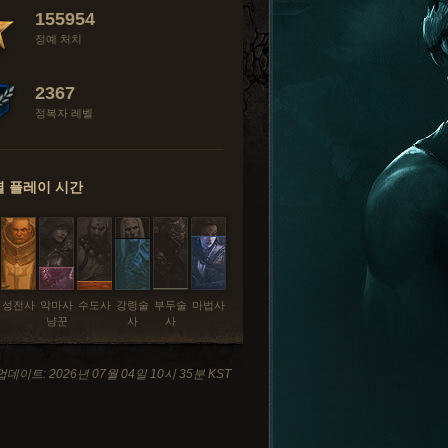
155954
정예 처치
2367
정복자 레벨
 플레이 시간
성전사
악마사
수도사
강령술
부두술
마법사
냥꾼
사
사
데이트: 2026년 07월 04일 10시 35분 KST