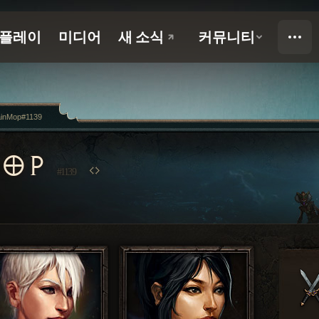
ainMop#1139
MOP
#1139