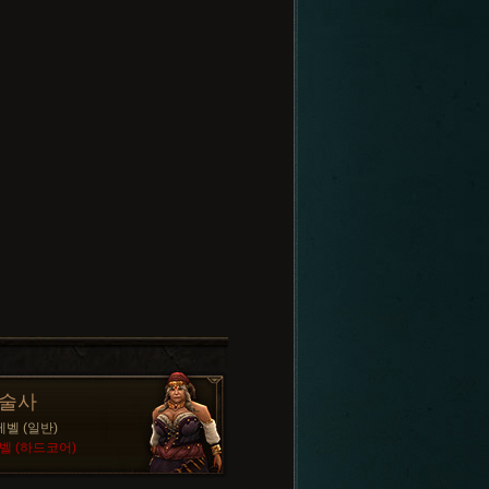
술사
레벨 (일반)
벨 (하드코어)