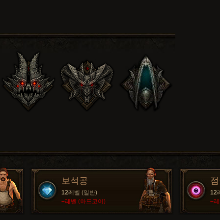
보석공
점
12
레벨 (일반)
12
–
레벨 (하드코어)
–
레