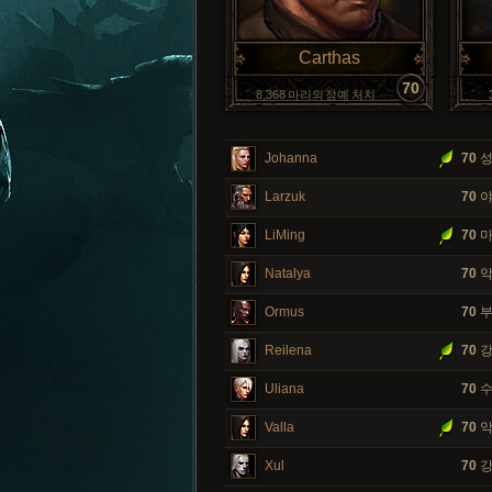
Carthas
70
8,368 마리의 정예 처치
Johanna
70
성
Larzuk
70
야
LiMing
70
마
Natalya
70
악
Ormus
70
부
Reilena
70
강
Uliana
70
수
Valla
70
악
Xul
70
강