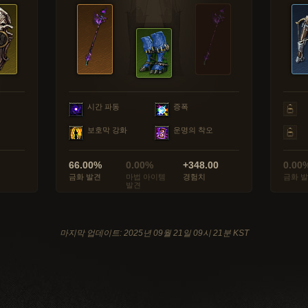
시간 파동
증폭
보호막 강화
운명의 착오
66.00%
0.00%
+348.00
0.00
금화 발견
마법 아이템
경험치
금화 
발견
마지막 업데이트: 2025년 09월 21일 09시 21분 KST