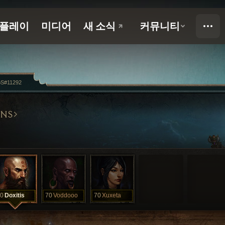
oS#11292
NS
0
Doxitis
70
Voddooo
70
Xuxeta