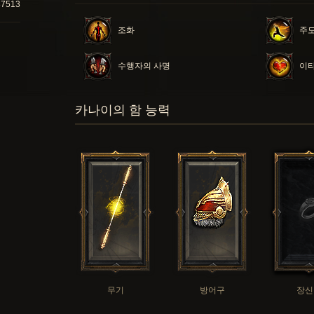
87513
조화
주
수행자의 사명
이
카나이의 함 능력
무기
방어구
장신