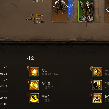
민첩 476
원 킴 라우
2,185.4 공격력
민첩 716
기술
77
평안
폭
6363
평화로운 휴식
동
77
용오름
해
4039
바람의 벽
사
휘몰이
눈
53565
바람몰이
믿
43110