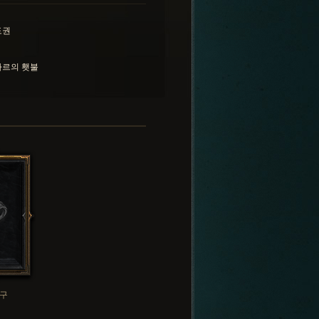
도권
타르의 횃불
구