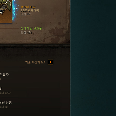
복수의 바람
2,283.6 공격력
민첩 671
정의의 발 보호구
민첩 474
기술 계산기 보기
풍 질주
요
탈
막의 장막
부신 섬광
음의 빛