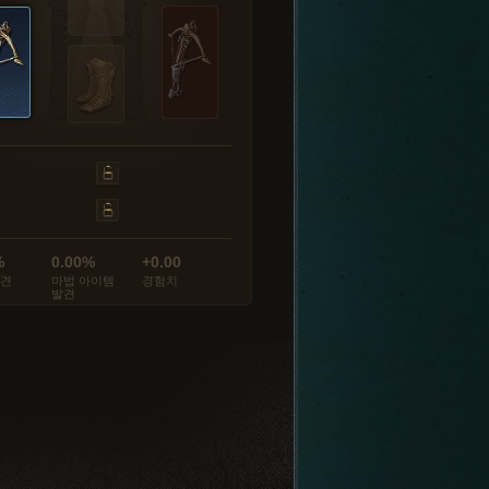
%
0.00%
+0.00
발견
마법 아이템
경험치
발견