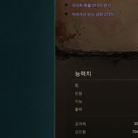
극대화 확률 28.5% 증가
적에게서 얻는 금화 173%
능력치
힘
민첩
지능
활력
공격력
3
강인함
70