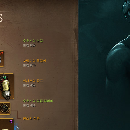
S
수호자의 눈길
민첩 639
꼬맹이의 목걸이
민첩 670
세자르의 증표
민첩 452
수호자의 칼집 허리띠
민첩 481
원소의 회동