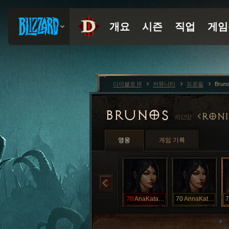
디아블로 III
커뮤니티
프로필
Brun
BRUNOS
RONI
#11292
영웅
게임 기록
70
AnaKatarina
70
AnnaKatarina
7