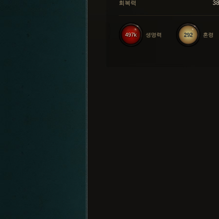
회복력
3
497k
생명력
292
혼령