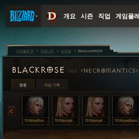
디아블로 III
커뮤니티
프로필
Blackrose#1826
BLACKROSE
NECROMANTICS
#1826
영웅
게임 기록
70
BriarRoses
70
Eternalrose
70
Eternalrose
70
RoseBlanc