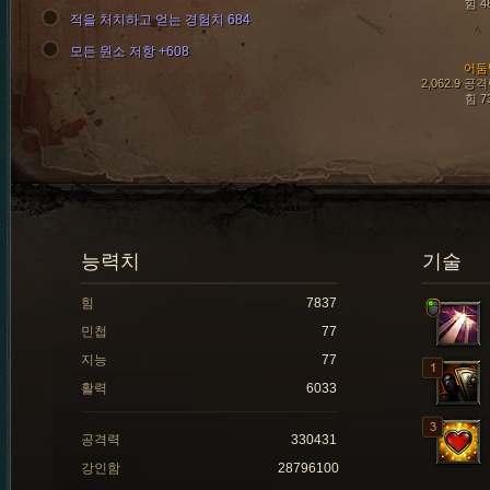
힘 4
적을 처치하고 얻는 경험치 684
모든 원소 저항 +608
어둠
2,062.9 공
힘 7
능력치
기술
힘
7837
민첩
77
지능
77
활력
6033
공격력
330431
강인함
28796100