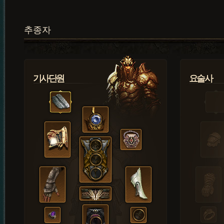
추종자
기사단원
요술사