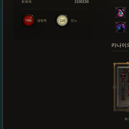
회복력
2100150
748k
생명력
116
진노
카나이의
무