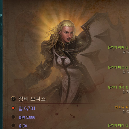
용기의 어깨 갑
힘 6
용기의 미늘 갑
힘 4
용기의 팔목 장
힘 7
장비 보너스
원소의 회
힘 6,781
힘 4
활력 5,886
용기의 다리 갑
홈 (0)