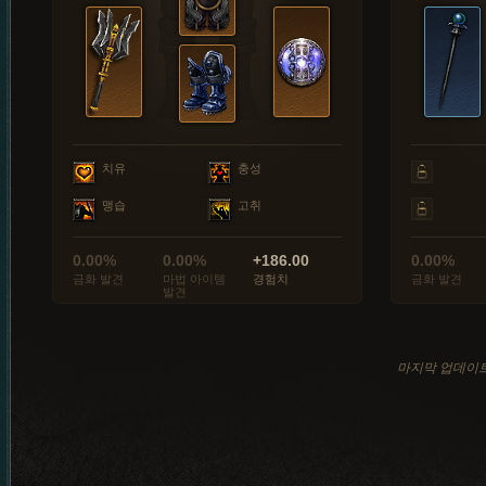
치유
충성
맹습
고취
0.00%
0.00%
+186.00
0.00%
금화 발견
마법 아이템
경험치
금화 발견
발견
마지막 업데이트: 