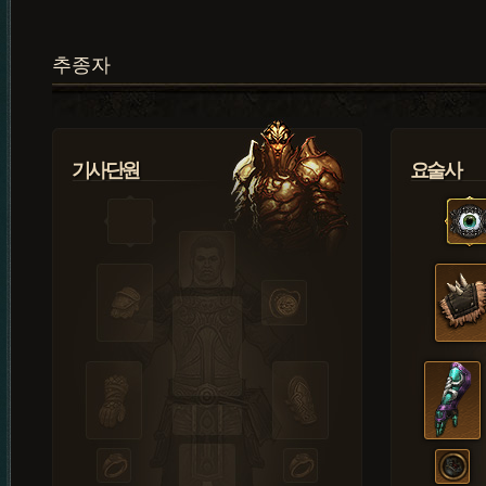
추종자
기사단원
요술사