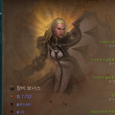
아크칸의 견
힘 6
아크칸의 가슴보호
힘 4
아크칸의 팔목 장
힘 8
장비 보너스
집
힘 7,712
힘 4
활력 5,465
크림슨 선장의 추진
홈 (3)