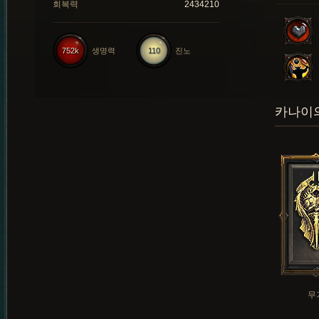
회복력
2434210
752k
생명력
110
진노
카나이의
무