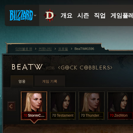
디아블로 III
커뮤니티
프로필
BeaTW#1596
BEATW
GOCK COBBLERS
#1596
영웅
게임 기록
70
StormChild
70
Testament
70
ThunderThigh
70
ZedMon