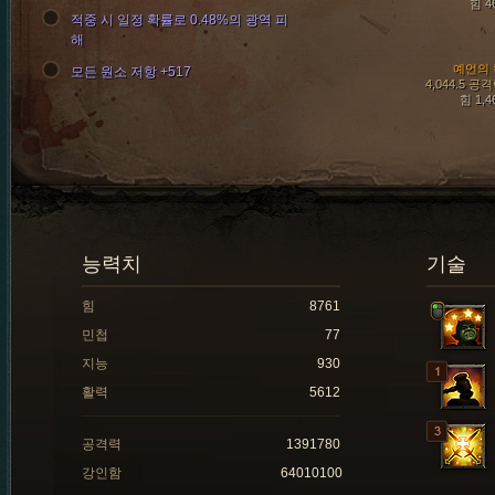
힘 4
적중 시 일정 확률로 0.48%의 광역 피
해
예언의 
모든 원소 저항 +517
4,044.5 공
힘 1,4
능력치
기술
힘
8761
민첩
77
지능
930
활력
5612
공격력
1391780
강인함
64010100