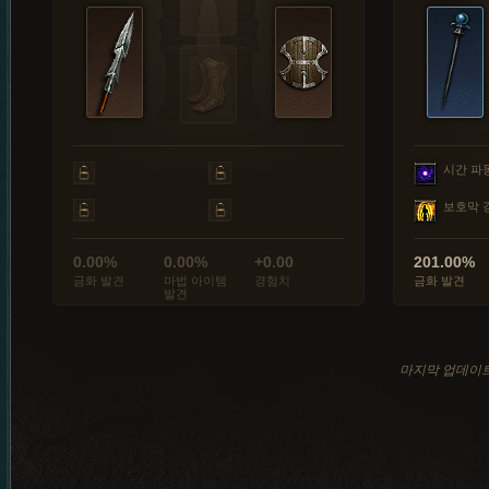
시간 파
보호막 
0.00%
0.00%
+0.00
201.00%
금화 발견
마법 아이템
경험치
금화 발견
발견
마지막 업데이트: 