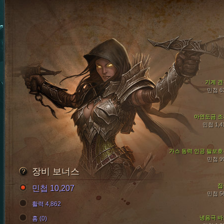
기계 견
민첩 6
아연도금 조
민첩 1,4
가스 동력 인공 팔보호
민첩 9
장비 보너스
집
민첩 10,207
민첩 5
활력 4,862
냉음극 바
홈 (0)