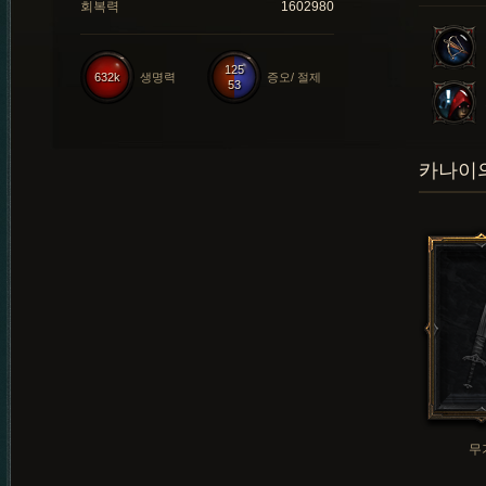
회복력
1602980
125
632k
생명력
증오/ 절제
53
카나이의
무