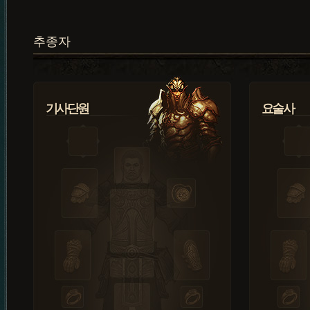
추종자
기사단원
요술사