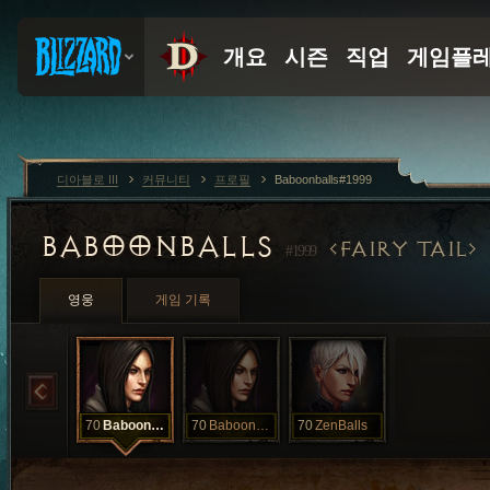
디아블로 III
커뮤니티
프로필
Baboonballs#1999
BABOONBALLS
FAIRY TAIL
#1999
영웅
게임 기록
70
Baboonballs
70
Baboonballs
70
ZenBalls