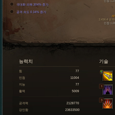
민첩 1,2
극대화 피해 304% 증가
공격 속도 0.34% 증가
새
3,436.4 공
민첩 1,0
능력치
기술
힘
77
민첩
11004
지능
77
활력
5009
공격력
2128770
강인함
23633500