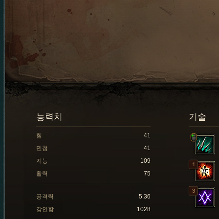
능력치
기술
힘
41
민첩
41
지능
109
활력
75
공격력
5.36
강인함
1028