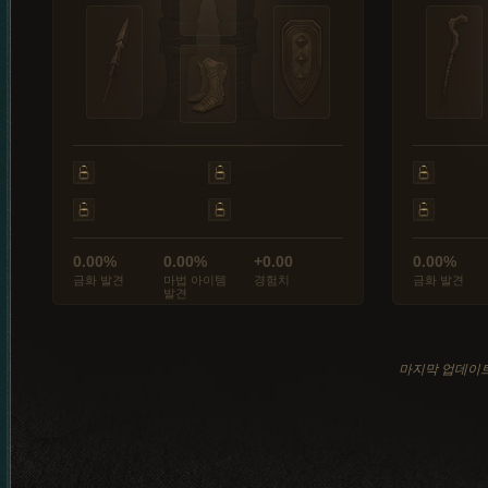
0.00%
0.00%
+0.00
0.00%
금화 발견
마법 아이템
경험치
금화 발견
발견
마지막 업데이트: 