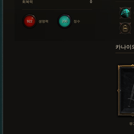
회복력
0
922
생명력
200
정수
카나이의
무