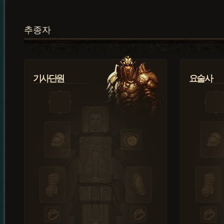
추종자
기사단원
요술사