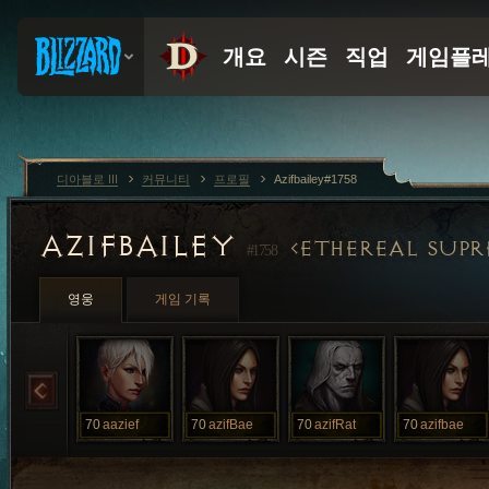
디아블로 III
커뮤니티
프로필
Azifbailey#1758
AZIFBAILEY
ETHEREAL SUP
#1758
영웅
게임 기록
70
aazief
70
azifBae
70
azifRat
70
azifbae