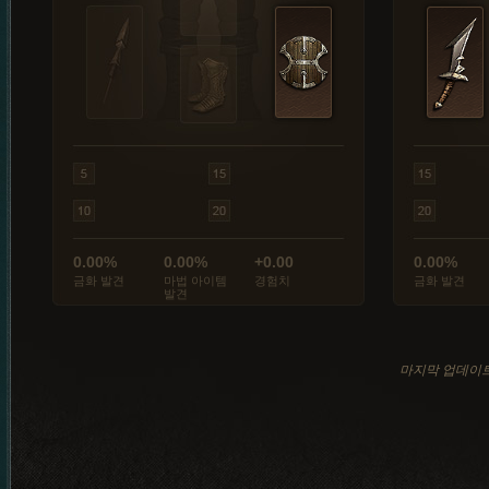
0.00%
0.00%
+0.00
0.00%
금화 발견
마법 아이템
경험치
금화 발견
발견
마지막 업데이트: 