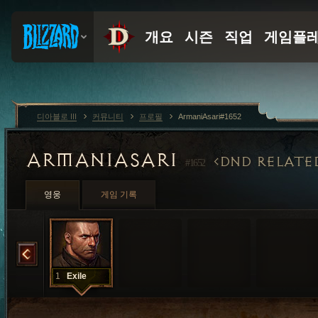
디아블로 III
커뮤니티
프로필
ArmaniAsari#1652
ARMANIASARI
DND RELATE
#1652
영웅
게임 기록
Braxus
1
Exile