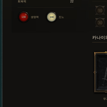
회복력
22
130
생명력
100
진노
카나이의
무