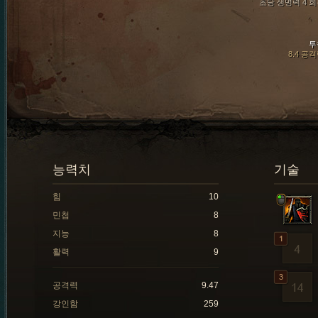
초당 생명력 4 
투
8.4 공
능력치
기술
힘
10
민첩
8
지능
8
활력
9
공격력
9.47
강인함
259