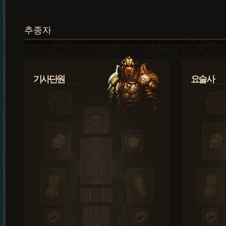
추종자
기사단원
요술사