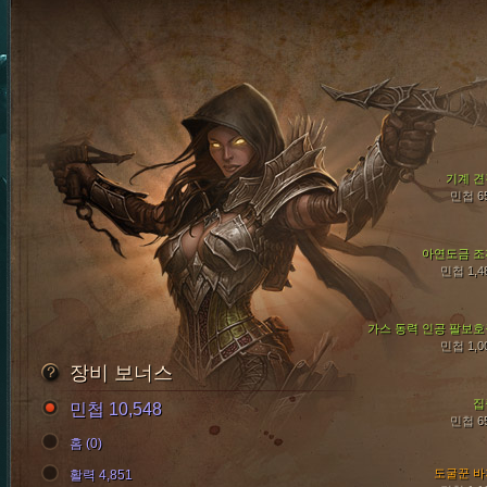
기계 견
민첩 6
아연도금 조
민첩 1,4
가스 동력 인공 팔보호
민첩 1,0
장비 보너스
집
민첩 10,548
민첩 6
홈 (0)
도굴꾼 바
활력 4,851