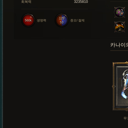
회복력
3235810
125
560k
생명력
증오/ 절제
53
카나이의
무