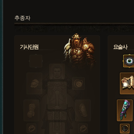
추종자
기사단원
요술사