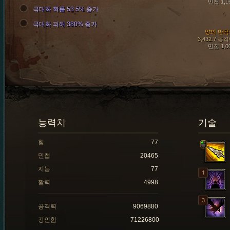
민첩 1,1
극대화 확률 53.5% 증가
극대화 피해 380% 증가
양의 만곡
3,432.7 공
민첩 1,0
능력치
기술
힘
77
민첩
20465
지능
77
활력
4998
공격력
9069880
강인함
71226800