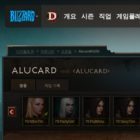
디아블로 III
커뮤니티
프로필
Alucard#1630
ALUCARD
ALUCARD
#1630
영웅
게임 기록
MsHotness
70
NtheThroatGi
70
PartyGirl
70
PutItAnyWher
70
SexyTimeGirl