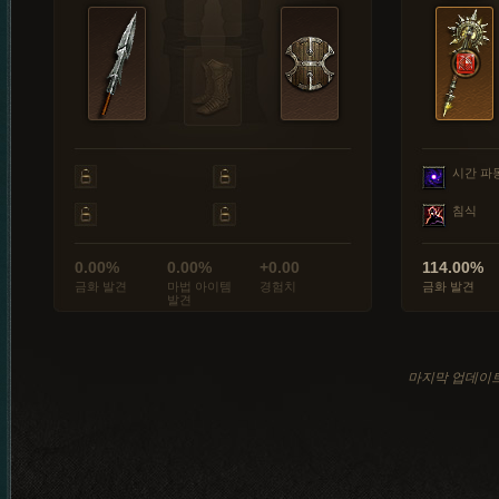
시간 파
침식
0.00%
0.00%
+0.00
114.00%
금화 발견
마법 아이템
경험치
금화 발견
발견
마지막 업데이트: 