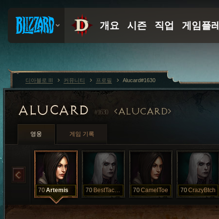
디아블로 III
커뮤니티
프로필
Alucard#1630
ALUCARD
ALUCARD
#1630
영웅
게임 기록
70
Artemis
70
BestTacoEver
70
CamelToe
70
CrazyBtch