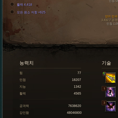
민첩 5
활력 4,418
모든 원소 저항 +625
양의 만곡
3,432.7 공
민첩 1,0
능력치
기술
힘
77
민첩
18207
지능
1342
활력
4565
공격력
7638620
강인함
48046800