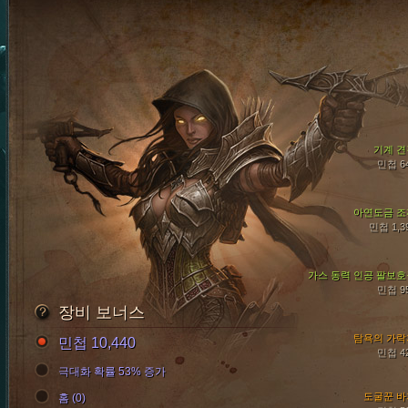
기계 견
민첩 6
아연도금 조
민첩 1,3
가스 동력 인공 팔보호
민첩 9
장비 보너스
탐욕의 가락
민첩 10,440
민첩 4
극대화 확률 53% 증가
도굴꾼 바
홈 (0)