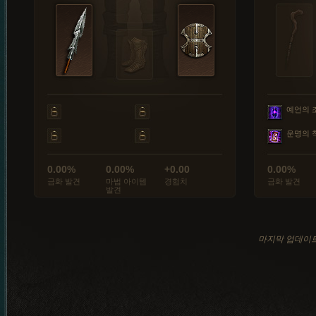
예언의 
운명의 
0.00%
0.00%
+0.00
0.00%
금화 발견
마법 아이템
경험치
금화 발견
발견
마지막 업데이트: 