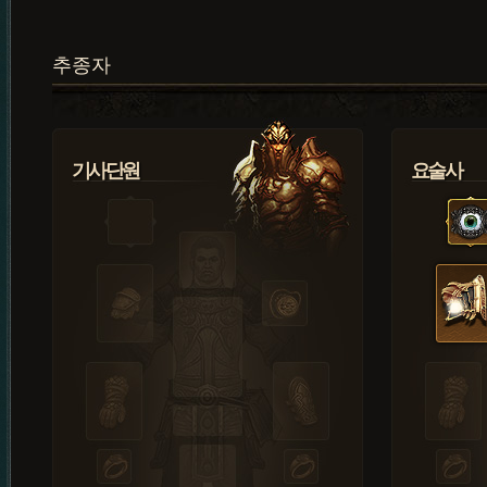
추종자
기사단원
요술사