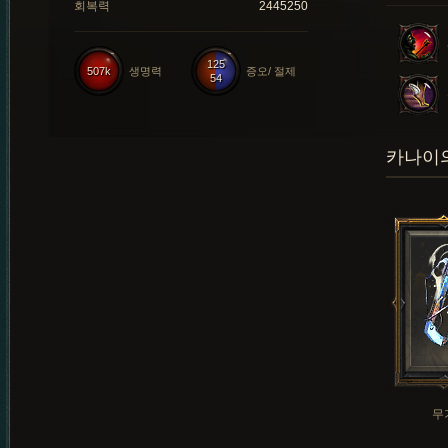
회복력
2445250
125
507k
생명력
증오/ 절제
54
카나이의
무