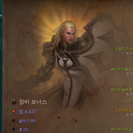
오길드의 권
힘 6
용기의 미늘 갑
힘 6
용기의 팔목 장
힘 8
장비 보너스
요르단의 반
힘 6,427
힘 4
활력 3,585
용기의 다리 갑
홈 (0)