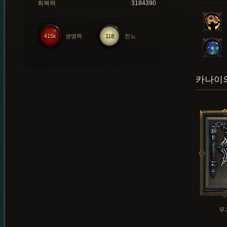
회복력
3184390
415k
생명력
118
진노
카나이의
무