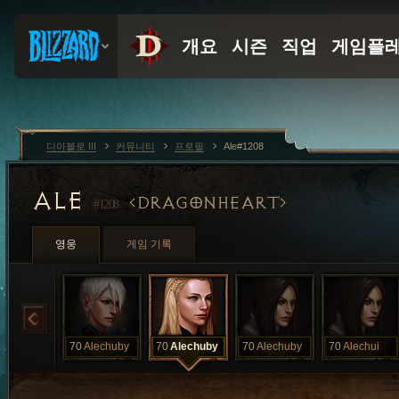
디아블로 III
커뮤니티
프로필
Ale#1208
ALE
DRAGONHEART
#1208
영웅
게임 기록
70
Alechuby
70
Alechuby
70
Alechuby
70
Alechui