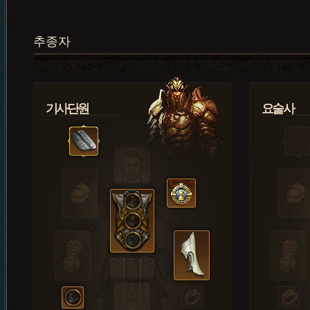
추종자
기사단원
요술사