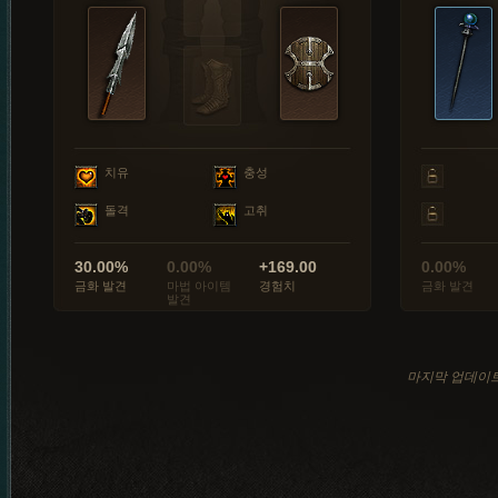
치유
충성
돌격
고취
30.00%
0.00%
+169.00
0.00%
금화 발견
마법 아이템
경험치
금화 발견
발견
마지막 업데이트: 