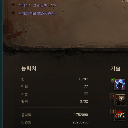
힘 5
적에게서 얻는 금화 175%
극대화 확률 30.5% 증가
능력치
기술
힘
11797
민첩
77
지능
77
활력
3732
공격력
1752090
강인함
20950700