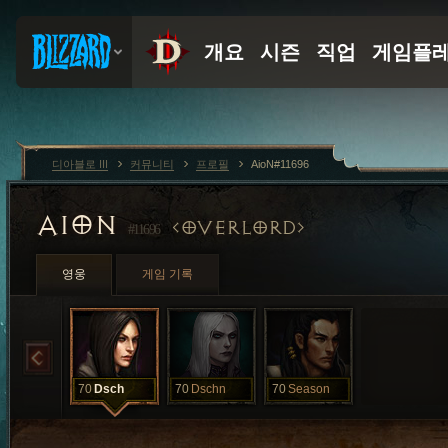
디아블로 III
커뮤니티
프로필
AioN#11696
AION
OVERLORD
#11696
영웅
게임 기록
70
Dsch
70
Dschn
70
Season