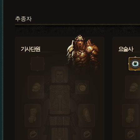
추종자
기사단원
요술사