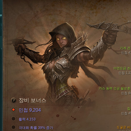
기계 견
민첩 4
아연도금 조
민첩 1,3
가스 동력 인공 팔보호
민첩 8
장비 보너스
집
민첩 9,204
민첩 4
활력 4,153
도굴꾼 바
극대화 확률 39% 증가