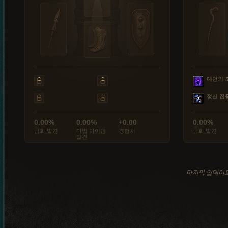
예언의 
정신 집
0.00%
0.00%
+0.00
0.00%
금화 발견
마법 아이템
경험치
금화 발견
발견
마지막 업데이트: 