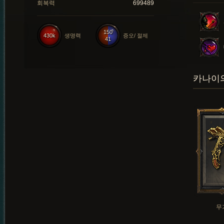
회복력
699489
150
430k
생명력
증오/ 절제
41
카나이의
무