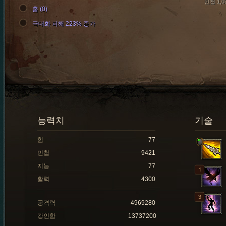
민첩 1,0
홈 (0)
극대화 피해 223% 증가
능력치
기술
힘
77
민첩
9421
지능
77
활력
4300
공격력
4969280
강인함
13737200