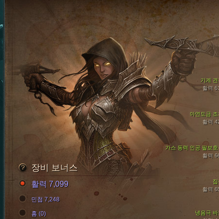
기계 견
활력 6
아연도금 조
활력 4
가스 동력 인공 팔보호
활력 6
장비 보너스
집
활력 7,099
활력 6
민첩 7,248
냉음극 바
홈 (0)