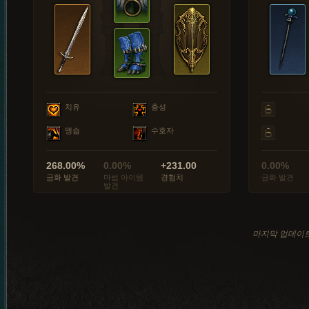
치유
충성
맹습
수호자
268.00%
0.00%
+231.00
0.00%
금화 발견
마법 아이템
경험치
금화 발견
발견
마지막 업데이트: 