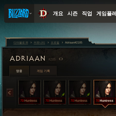
디아블로 III
커뮤니티
프로필
Adriaan#2185
ADRIAAN
#2185
영웅
게임 기록
70
Huntress
70
Huntress
70
Huntress
70
Huntress