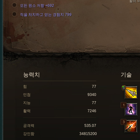
활력 4
모든 원소 저항 +692
적을 처치하고 얻는 경험치 799
능력치
기술
힘
77
민첩
9340
지능
77
활력
7246
공격력
535.07
강인함
34815200