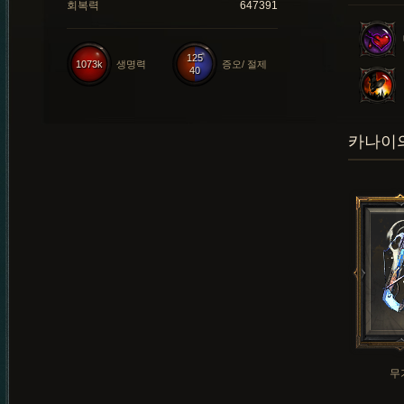
회복력
647391
125
1073k
생명력
증오/ 절제
40
카나이의
무