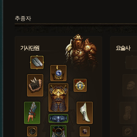
추종자
기사단원
요술사