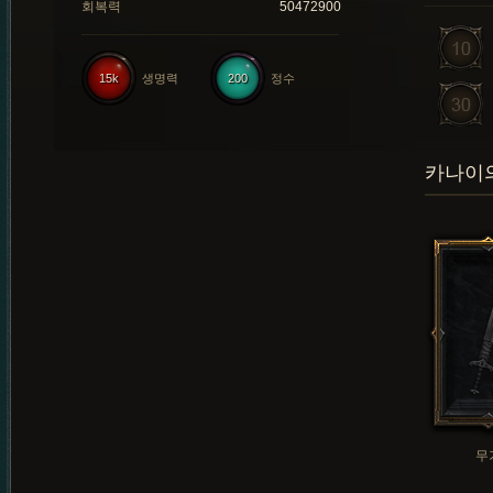
회복력
50472900
15k
생명력
200
정수
카나이의
무