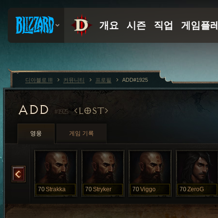
디아블로 III
커뮤니티
프로필
ADD#1925
ADD
LOST
#1925
영웅
게임 기록
Ssader
70
Strakka
70
Stryker
70
Viggo
70
ZeroG