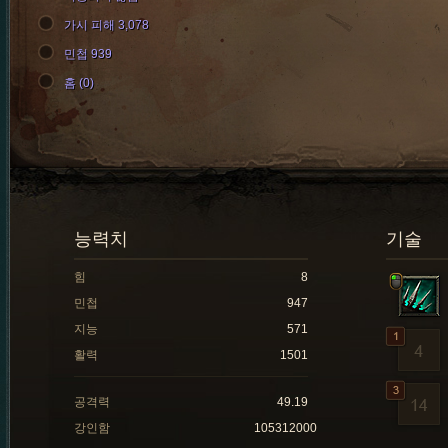
가시 피해 3,078
민첩 939
홈 (0)
능력치
기술
힘
8
민첩
947
지능
571
활력
1501
공격력
49.19
강인함
105312000