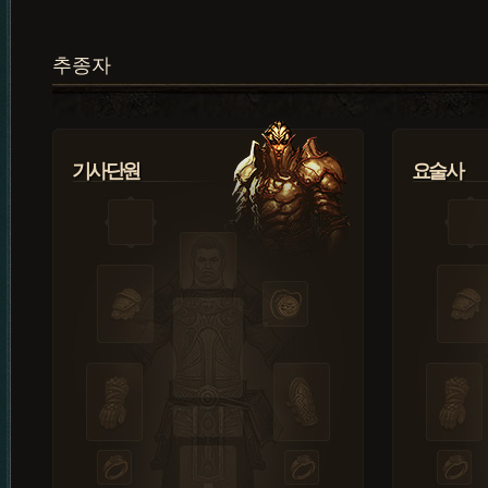
추종자
기사단원
요술사