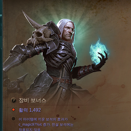
장비 보너스
활력 1,492
이 아이템에 끼운 보석의 효과가
c_magic97%/c 증가. 전설 보석에는
적용되지 않음