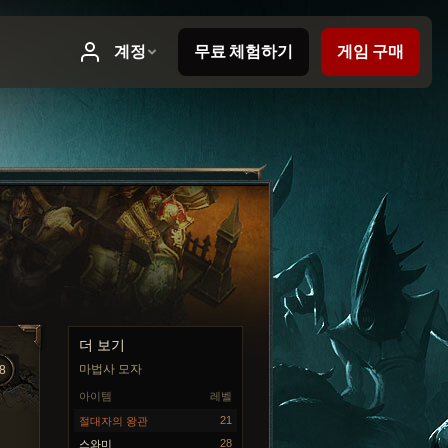
더 보기
마법사 모자
8
아이템
레벨
21
절대자의 왕관
28
스와미