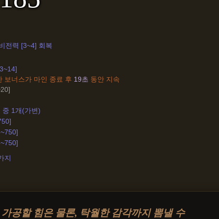
전력 [3~4] 회복
~14]
한 보너스가 마인 종료 후
19초
동안 지속
~20]
 중 1개(가변)
750]
~750]
~750]
2가지
 가공할 힘은 물론, 탁월한 감각까지 뽐낼 수