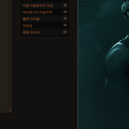
30
어둠 마법학자의 차양
34
대마법사의 비칼리케
34
벨벳 카마랄
34
재판장
60
폭풍 까마귀