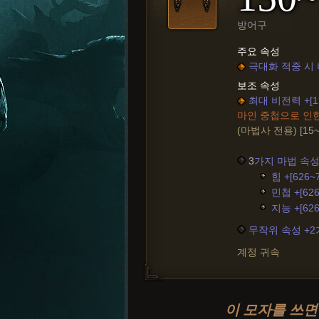
방어구
주요 속성
극대화 적중 시 비
보조 속성
최대 비전력 +[13
마인 중첩으로 인
(마법사 전용)
[15
3
가지 마법 속성
힘 +[626~
민첩 +[626
지능 +[626
무작위 속성 +
계정 귀속
이 모자를 쓰면