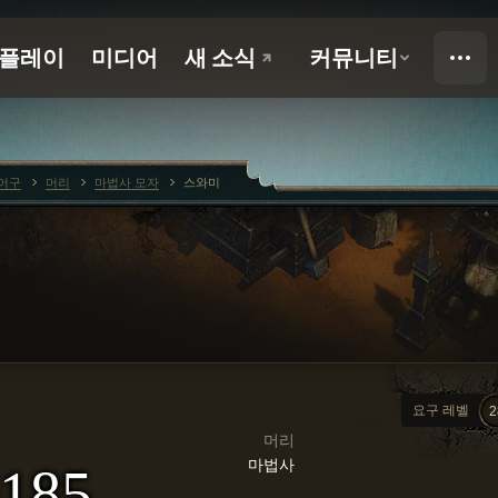
어구
머리
마법사 모자
스와미
요구 레벨
2
머리
마법사
185