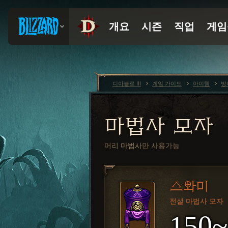
디아블로 III
게임 가이드
아이템
방
마법사 모자
머리
마법사
만 사용가능
스와미
전설 마법사 모자
150~