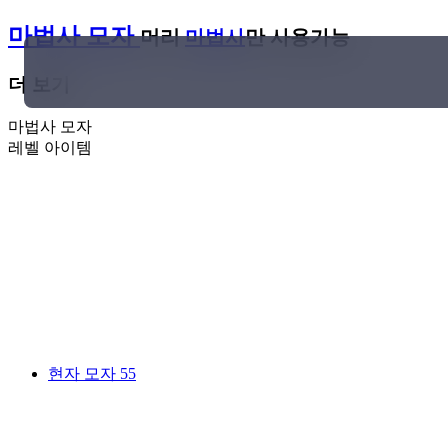
마법사 모자
머리
마법사
만 사용가능
더 보기
마법사 모자
레벨
아이템
떠돌이 모자
7
여행 가면
9
학자 관모
17
돌팔이 챙모자
25
마법학자 왕관
30
요술쟁이 차양
34
신비의 차양
38
선도자 챙모자
44
여행자 모자
50
현자 모자
55
불길 가면
59
대마법학자 머리 보호구
60
장로 모자
60