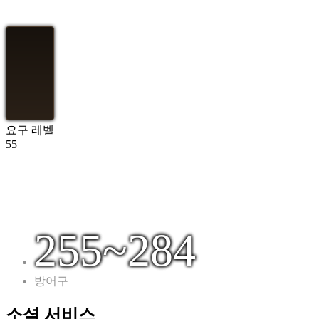
장로 모자
61
요구 레벨
55
현자 모자
마법사 모자
255~284
방어구
소셜 서비스