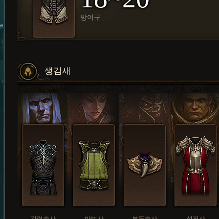
방어구
생김새
강령술사
마법사
부두술사
성전사