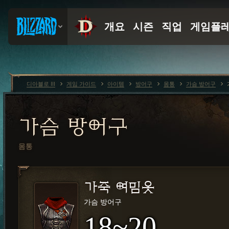
디아블로 III
게임 가이드
아이템
방어구
몸통
가슴 방어구
가슴 방어구
몸통
가죽 여밈옷
가슴 방어구
18~20