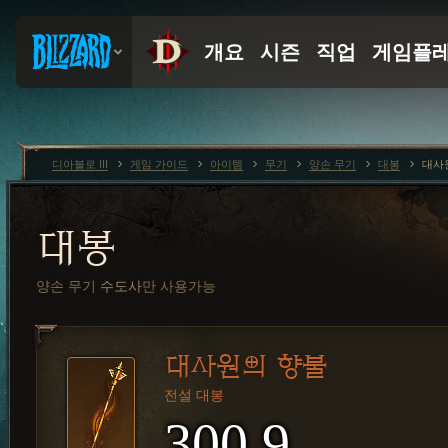
디아블로 III
게임 가이드
아이템
무기
양손 무기
대봉
대사
대봉
양손 무기
수도사
만 사용가능
대사원의 향불
전설 대봉
300.9