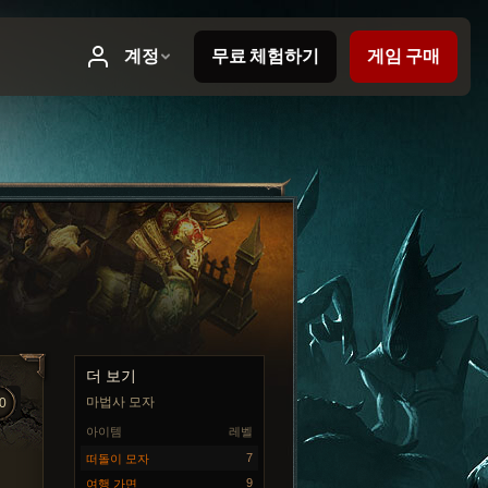
더 보기
마법사 모자
0
아이템
레벨
7
떠돌이 모자
9
여행 가면