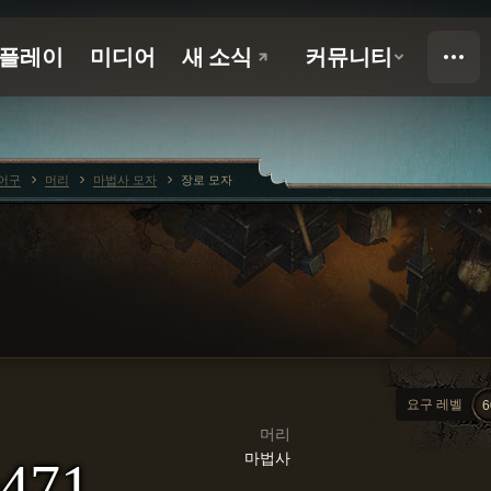
어구
머리
마법사 모자
장로 모자
요구 레벨
6
머리
마법사
471