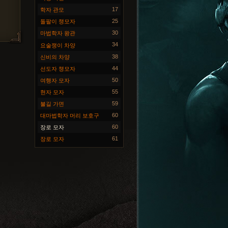
17
학자 관모
25
돌팔이 챙모자
30
마법학자 왕관
34
요술쟁이 차양
38
신비의 차양
44
선도자 챙모자
50
여행자 모자
55
현자 모자
59
불길 가면
60
대마법학자 머리 보호구
60
장로 모자
61
장로 모자