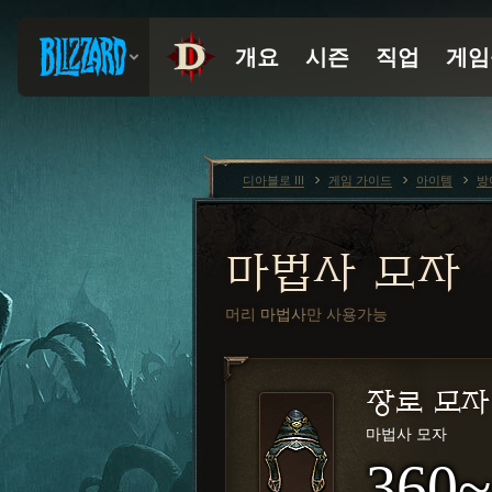
디아블로 III
게임 가이드
아이템
방
마법사 모자
머리
마법사
만 사용가능
장로 모자
마법사 모자
360~