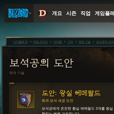
디아블로 III
게임 가이드
아이템
기타
제작 기술
보석공의 도안
보석공의 도안
제작 기술
도안: 왕실 에메랄드
희귀 보석 세공 도안
보석공에게 온전한 황실 에메랄드 3개를 왕실
합치는 법을 가르칩니다.