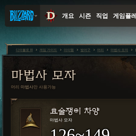
디아블로 III
게임 가이드
아이템
방어구
머리
마법사 모자
마법사 모자
머리
마법사
만 사용가능
요술쟁이 차양
마법사 모자
126~149