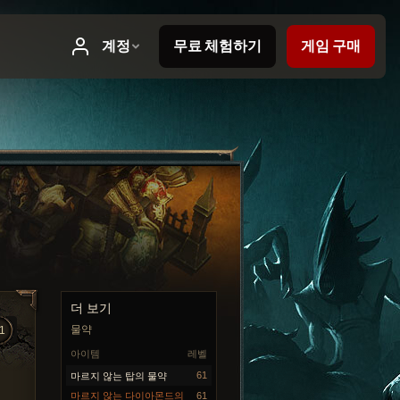
더 보기
물약
1
아이템
레벨
61
마르지 않는 탑의 물약
마르지 않는 다이아몬드의
61