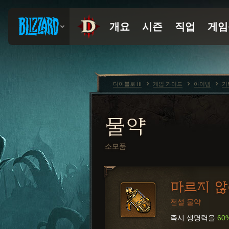
디아블로 III
게임 가이드
아이템
기
물약
소모품
마르지 않
전설 물약
즉시 생명력을
60