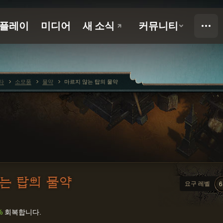
타
소모품
물약
마르지 않는 탑의 물약
는 탑의 물약
요구 레벨
6
%
회복합니다.