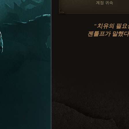
계정 귀속
"치유의 필요성
젠툴프가 말했다.