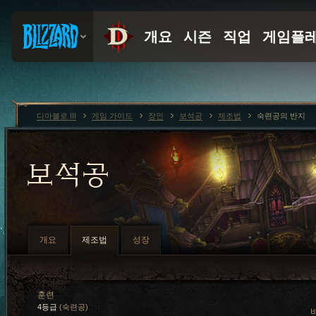
디아블로 III
게임 가이드
장인
보석공
제조법
숙련공의 반지
보석공
개요
제조법
성장
훈련
4등급
(숙련공)