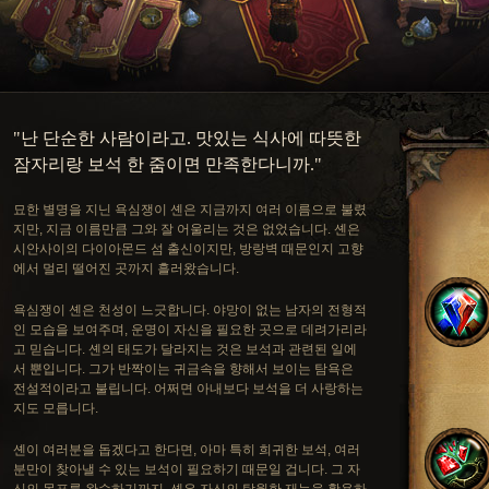
"난 단순한 사람이라고. 맛있는 식사에 따뜻한
잠자리랑 보석 한 줌이면 만족한다니까."
묘한 별명을 지닌 욕심쟁이 셴은 지금까지 여러 이름으로 불렸
지만, 지금 이름만큼 그와 잘 어울리는 것은 없었습니다. 셴은
시안사이의 다이아몬드 섬 출신이지만, 방랑벽 때문인지 고향
에서 멀리 떨어진 곳까지 흘러왔습니다.
욕심쟁이 셴은 천성이 느긋합니다. 야망이 없는 남자의 전형적
인 모습을 보여주며, 운명이 자신을 필요한 곳으로 데려가리라
고 믿습니다. 셴의 태도가 달라지는 것은 보석과 관련된 일에
서 뿐입니다. 그가 반짝이는 귀금속을 향해서 보이는 탐욕은
전설적이라고 불립니다. 어쩌면 아내보다 보석을 더 사랑하는
지도 모릅니다.
셴이 여러분을 돕겠다고 한다면, 아마 특히 희귀한 보석, 여러
분만이 찾아낼 수 있는 보석이 필요하기 때문일 겁니다. 그 자