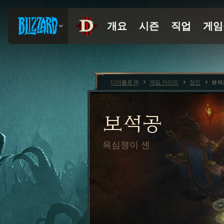
디아블로 III
게임 가이드
장인
보석
보석공
욕심쟁이 셴