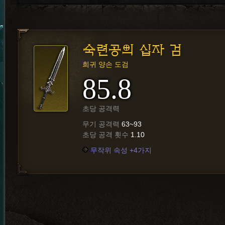
숙련공의 십자 검
희귀 양손 도검
85.8
초당 공격력
무기 공격력
63~93
초당 공격 횟수
1.10
무작위 속성 +4가지