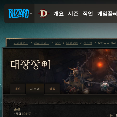
디아블로 III
게임 가이드
장인
대장장이
제조법
숙련공의 십자
대장장이
개요
제조법
성장
훈련
4등급
(숙련공)
비용: