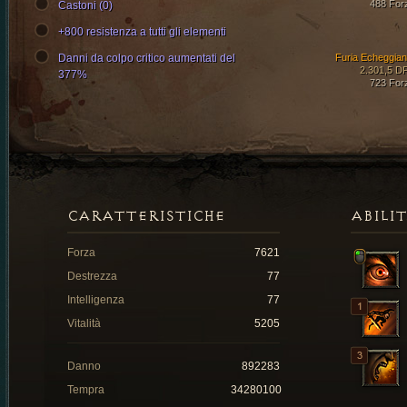
488 For
Castoni (0)
+800 resistenza a tutti gli elementi
Danni da colpo critico aumentati del
Furia Echeggian
2.301,5 D
377%
723 For
CARATTERISTICHE
ABILI
Forza
7621
Destrezza
77
Intelligenza
77
Vitalità
5205
Danno
892283
Tempra
34280100