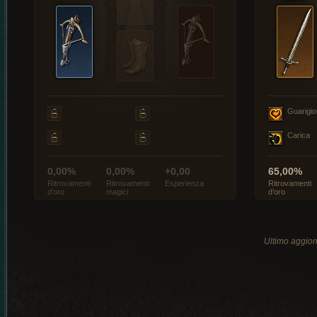
Guarigi
Carica
0,00%
0,00%
+0,00
65,00%
Ritrovamenti
Ritrovamenti
Esperienza
Ritrovamenti
d’oro
magici
d’oro
Ultimo aggio