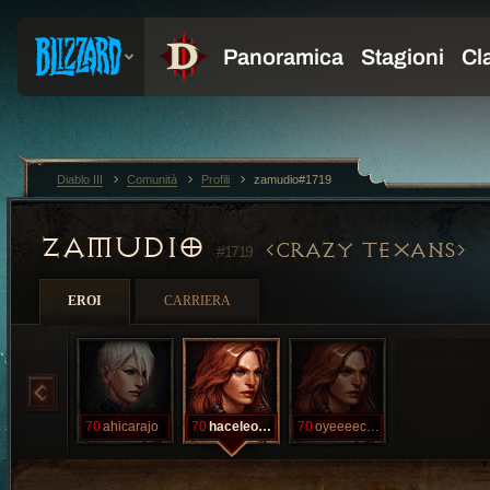
Diablo III
Comunità
Profili
zamudio#1719
ZAMUDIO
CRAZY TEXANS
#1719
EROI
CARRIERA
70
ahicarajo
70
haceleooyeee
70
oyeeeecosita