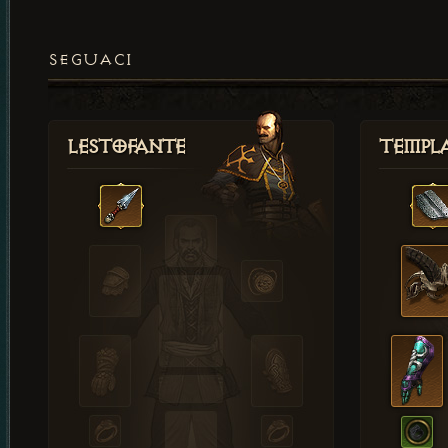
SEGUACI
Lestofante
Templ