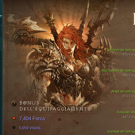
Spuntoni dei Selvag
475 For
Marchiatura dei Selvag
645 For
Artigli dei Selva
971 For
BONUS
DELL’EQUIPAGGIAMENTO
Rosa dei Ven
447 For
7,404 Forza
5,058 Vitalità
Gambali dei Selvag