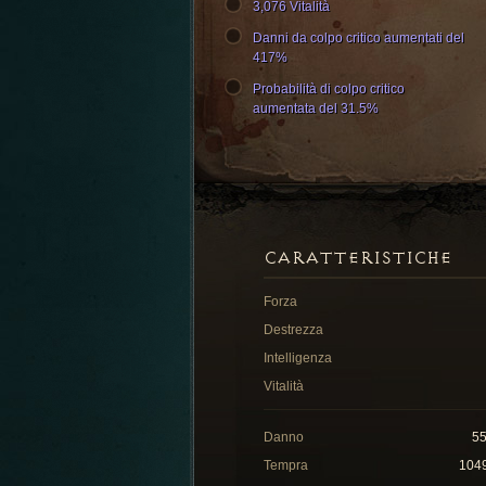
3,076 Vitalità
Danni da colpo critico aumentati del
417%
Probabilità di colpo critico
aumentata del 31.5%
CARATTERISTICHE
Forza
Destrezza
Intelligenza
Vitalità
Danno
5
Tempra
104