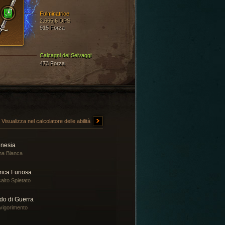
Fulminatrice
2.665,6 DPS
915 Forza
Calcagni dei Selvaggi
473 Forza
Visualizza nel calcolatore delle abilità
enesia
a Bianca
rica Furiosa
alto Spietato
do di Guerra
vigorimento