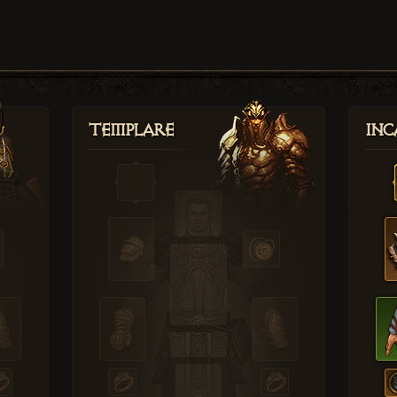
Templare
Inc