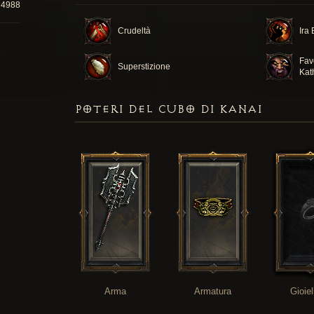
34988
Crudeltà
Ira
Fav
Superstizione
Kat
POTERI DEL CUBO DI KANAI
Arma
Armatura
Gioiel